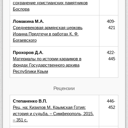
сохранение христианских памятников
Боспора
Ломакина М.А.
409-
Средневековая армянская церковь
421
Иоанна Предтечи в работах К. Ф.
Богаевского
Прохоров Д.А
.
422-
Материалы по истории караимов в
445
фондах Государственного архива
Республики Крым
Рецензии
Степаненко В.П
.
446-
Рец. на: Кизилов М. Крымская Готия:
452
история и судьба. – Симферополь, 2015.
– 351 с.