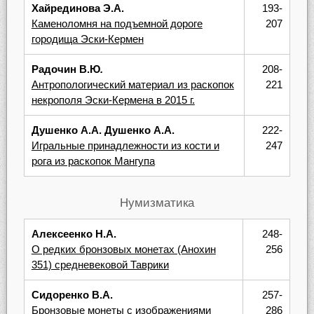
Хайрединова Э.А.
193-
Каменоломня на подъемной дороге
207
городища Эски-Кермен
Радочин В.Ю
.
208-
Антропологический материал из раскопок
221
некрополя Эски-Кермена в 2015 г.
Душенко А.А. Душенко А.А.
222-
Игральные принадлежности из кости и
247
рога из раскопок Мангупа
Нумизматика
Алексеенко Н.А.
248-
О редких бронзовых монетах (Анохин
256
351) средневековой Таврики
Сидоренко В.А.
257-
Бронзовые монеты с изображениями
286