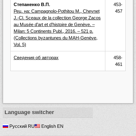
Степаненко В.П.
453-
Рец. на: Campagnolo-Pothitou M., Cheynet
457
J.-Cl. Sceaux de la collection George Zacos
au Musée d’art et d’histoire de Genève. –
Milan: 5 Continents Publ., 2016. – 521 p.
(Collections byzantunes du MAH-Genève,
Vol. 5)
Сведения об авторах
458-
461
Language switcher
Русский
RU
English
EN