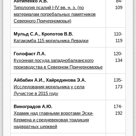
Антипенко А.В.
84-
Типология псалий I-IV вв. н. э. (по
109
материалам погребальных памятников
Северного Причерноморья)
Мульд С.А., Кропотов В.В.
110-
Катакомба 115 могильника Левадки
119
Голофаст Л.А.
120-
Кухонная посуда западнобалканского
134
производства в Северном Причерноморье
Айбабин А.И., Хайрединова Э.А.
135-
Исследования могильника у села
173
Лучистое в 2015 году
Виноградов А.Ю.
174-
Храмик над главными воротами Эски-
192
Кермена и средневековая традиция
надвратных церквей