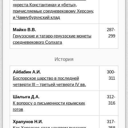
«креста Константина» и «беты»,
причисляемые средневековому Херсону,
и Чамнубурунский клад
Майко В.В.
287-
Генуэзские и татаро-генуэзские монеты
299
средневекового Солхата
История
Айбабин А.И.
300-
Боспорское царство в последней
311
четверти III – третьей четверти IV вв.
Шалыга Д.А
.
312-
К вопросу о письменности крымских
316
готов
Храпунов Н.И
.
317-
Как Херсонес стал центром русского
358