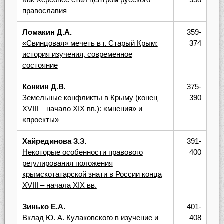
православия
Ломакин Д.А.
359-
«Свинцовая» мечеть в г. Старый Крым:
374
история изучения, современное
состояние
Конкин Д.В
.
375-
Земельные конфликты в Крыму (конец
390
XVIII – начало XIX вв.): «мнения» и
«проекты»
Хайрединова З.З.
391-
Некоторые особенности правового
400
регулирования положения
крымскотатарской знати в России конца
XVIII – начала XIX вв.
Зинько Е.А.
401-
Вклад Ю. А. Кулаковского в изучение и
408