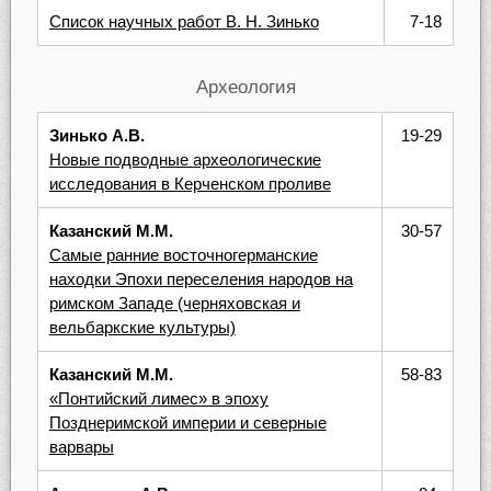
Список научных работ В. Н. Зинько
7-18
Археология
Зинько А.В.
19-29
Новые подводные археологические
исследования в Керченском проливе
Казанский М.М.
30-57
Самые ранние восточногерманские
находки Эпохи переселения народов на
римском Западе (черняховская и
вельбаркские культуры)
Казанский М.М.
58-83
«Понтийский лимес» в эпоху
Позднеримской империи и северные
варвары