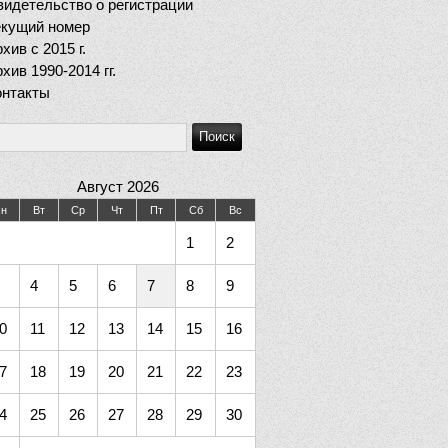
идетельство о регистрации
екущий номер
хив c 2015 г.
хив 1990-2014 гг.
онтакты
Август 2026
н
Вт
Ср
Чт
Пт
Сб
Вс
1
2
4
5
6
7
8
9
0
11
12
13
14
15
16
7
18
19
20
21
22
23
4
25
26
27
28
29
30