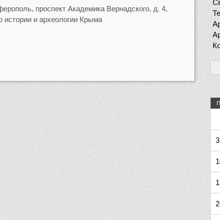
Св
ферополь, проспект Академика Вернадского, д. 4,
Т
 истории и археологии Крыма
Ар
Ар
К
П
3
1
1
2