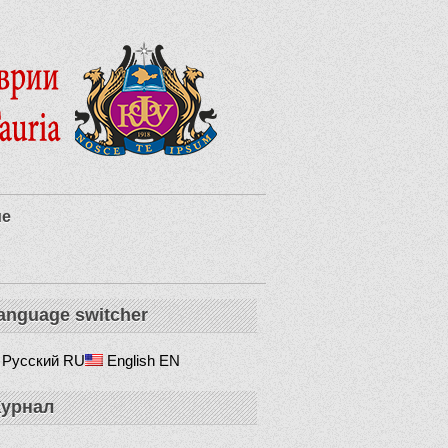
ие
anguage switcher
Русский
RU
English
EN
урнал