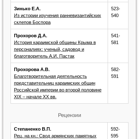
Зинько Е.А.
523-
Из истории изучения ранневизантийских
540
склепов Боспора
Прохоров Д.А.
541-
История караимской общины Крыма в
581
персоналиях: ученый, садовод и
благотворитель А.И. Пастак
Прохорова А.В.
582-
Благотворительная деятельность
591
представительниц караимских общин
Российской империи во второй половине
XIX – начале XX вв.
Рецензии
Степаненко В.П.
592-
Рец. на кн.: Свод армянских памятных
595