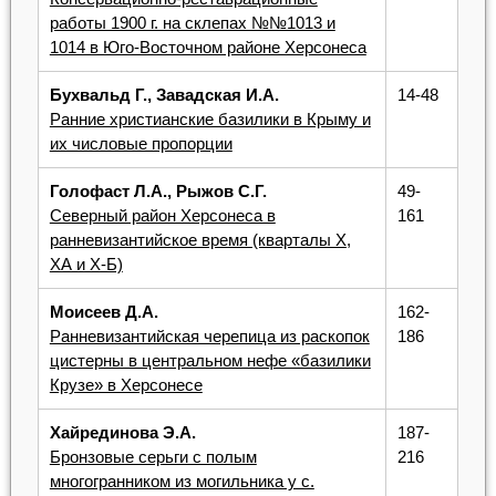
работы 1900 г. на склепах №№1013 и
1014 в Юго-Восточном районе Херсонеса
Бухвальд Г., Завадская И.А.
14-48
Ранние христианские базилики в Крыму и
их числовые пропорции
Голофаст Л.А., Рыжов С.Г.
49-
Северный район Херсонеса в
161
ранневизантийское время (кварталы X,
ХА и Х-Б)
Моисеев Д.А.
162-
Ранневизантийская черепица из раскопок
186
цистерны в центральном нефе «базилики
Крузе» в Херсонесе
Хайрединова Э.А.
187-
Бронзовые серьги с полым
216
многогранником из могильника у с.