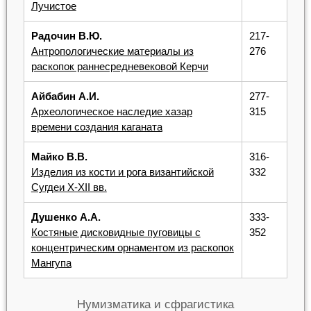
Лучистое
Радочин В.Ю.
217-
Антропологические материалы из
276
раскопок раннесредневековой Керчи
Айбабин А.И.
277-
Археологическое наследие хазар
315
времени создания каганата
Майко В.В.
316-
Изделия из кости и рога византийской
332
Сугдеи X-XII вв.
Душенко А.А.
333-
Костяные дисковидные пуговицы с
352
концентрическим орнаментом из раскопок
Мангупа
Нумизматика и сфрагистика