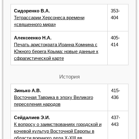
Сидоренко В.А.
353-
Тетрассарии Херсонеса времени
404
«священного мира»
Алексеенко Н.А.
405-
Печать аристократа Иоанна Комнина с
414
Южного берега Крыма: новые данные к
сфрагистической карте
История
Зинько А.В.
415-
Восточная Таврика в эпоху Великого
436
переселения народов
Сейдалиев Э.И.
437-
К вопросу о заимствованиях городской и
443
кочевой культур Восточной Европы в
области военного дела X-XIII вв.