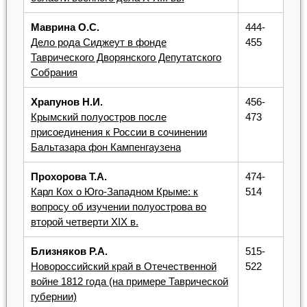
Маврина О.С.
444-
Дело рода Сиджеут в фонде
455
Таврического Дворянского Депутатского
Собрания
Храпунов Н.И.
456-
Крымский полуостров после
473
присоединения к России в сочинении
Бальтазара фон Кампенгаузена
Прохорова Т.А.
474-
Карл Кох о Юго-Западном Крыме: к
514
вопросу об изучении полуострова во
второй четверти XIX в.
Близняков Р.А.
515-
Новороссийский край в Отечественной
522
войне 1812 года (на примере Таврической
губернии)