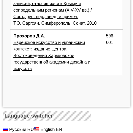
записей, относящихся к Крыму и
сопредельным регионам (XIV-XV вв.) /
Сост., рус. пер., введ. и примеч.
Т.Э. Саргсян. Симферополь: Сонат, 2010
Прохоров Д.А.
596-
Еврейское искусство и украинский
601
контекст: издание Центра
Востоковедения Харьковской
государственной академии дизайна и
искусств
Language switcher
Русский
RU
English
EN