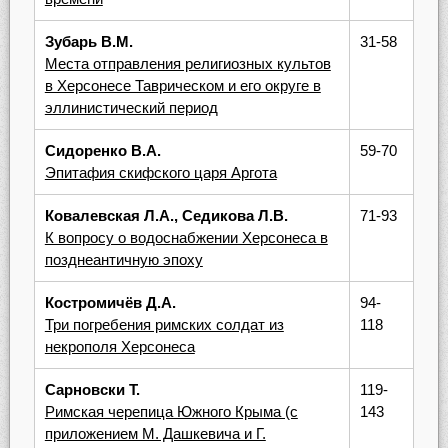
Зубарь В.М.
31-58
Места отправления религиозных культов
в Херсонесе Таврическом и его округе в
эллинистический период
Сидоренко В.А.
59-70
Эпитафия скифского царя Аргота
Ковалевская Л.А., Седикова Л.В.
71-93
К вопросу о водоснабжении Херсонеса в
позднеантичную эпоху
Костромичёв Д.А.
94-
Три погребения римских солдат из
118
некрополя Херсонеса
Сарновски Т.
119-
Римская черепица Южного Крыма (с
143
приложением М. Дашкевича и Г.