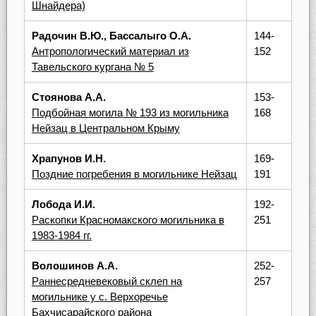
Шнайдера)
Радочин В.Ю., Бассалыго О.А.
144-
Антропологический материал из
152
Тавельского кургана № 5
Стоянова А.А.
153-
Подбойная могила № 193 из могильника
168
Нейзац в Центральном Крыму
Храпунов И.Н.
169-
Поздние погребения в могильнике Нейзац
191
Лобода И.И.
192-
Раскопки Красномакского могильника в
251
1983-1984 гг.
Волошинов А.А.
252-
Раннесредневековый склеп на
257
могильнике у с. Верхоречье
Бахчисарайского района