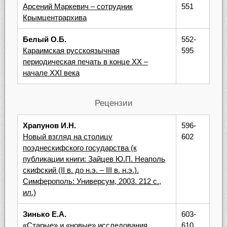
Арсений Маркевич – сотрудник
551
Крымцентрархива
Белый О.Б.
552-
Караимская русскоязычная
595
периодическая печать в конце XX –
начале XXI века
Рецензии
Храпунов И.Н.
596-
Новый взгляд на столицу
602
поэднескифского государства (к
публикации книги: Зайцев Ю.П. Неаполь
скифский (II в. до н.э. – III в. н.э.).
Симферополь: Универсум, 2003. 212 с.,
ил.)
Зинько Е.А.
603-
«Старые» и «новые» исследования
610