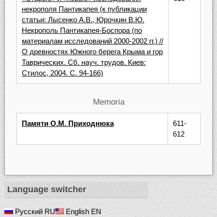
некрополя Пантикапея (к публикации
статьи: Лысенко А.В., Юрочкин В.Ю.
Некрополь Пантикапея-Боспора (по
материалам исследований 2000-2002 гг.) //
О древностях Южного берега Крыма и гор
Таврических. Сб. науч. трудов. Киев:
Стилос, 2004. С. 94-166)
Memoria
Памяти О.М. Приходнюка
611-
612
Language switcher
Русский
RU
English
EN