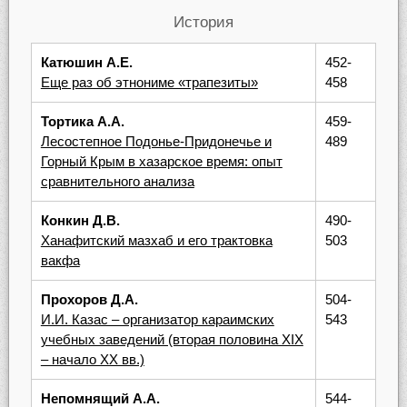
История
Катюшин А.Е.
452-
Еще раз об этнониме «трапезиты»
458
Тортика А.А.
459-
Лесостепное Подонье-Придонечье и
489
Горный Крым в хазарское время: опыт
сравнительного анализа
Конкин Д.В.
490-
Ханафитский мазхаб и его трактовка
503
вакфа
Прохоров Д.А.
504-
И.И. Казас – организатор караимских
543
учебных заведений (вторая половина XIX
– начало XX вв.)
Непомнящий А.А.
544-