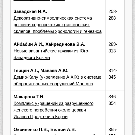
Завадская И.А.
258-
Декоративно-символическая система
288
росписи херсонесских христианских
склепов: проблемы хронологии и генезиса
Айбабин А.И., Хайрединова Э.А.
289-
Новые византийские пряжки из Юго-
313
Западного Крыма
Герцен А.Г., Манаев А.Ю.
314-
Демир-Капу (укрепление A.XIX) в системе
345
оборонительных сооружений Мангупа
Макарова Т.И.
346-
Комплекс украшений из разрушенного
354
женского погребения около церкви
Иоанна Предтечи в Керчи
Оксиненко П.В., Белый А.В.
355-