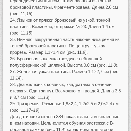
геральдическим щитком, штампованная из тонкой
бронзовой пластины. Фрагментирована. Длина 2,6 см
(рис. 11,
16
).
Язычок от пряжки бронзовый из узкой, тонкой
пластины. Возможно, от пряжки № 23. Длина 1,4 см
(рис. 11,
15
).
Нижняя, закругленная часть наконечника ремня из
тонкой бронзовой пластины. По центру – узкая
прорезь. Размер 1,1×1,4 см (рис. 11,
9
).
Бронзовая заклепка-гвоздик с небольшой
полусферической шляпкой. Высота 0,8 см (рис. 11,
8
).
Железная узкая пластина. Размер 1,1×2,7 см (рис.
11,
14
).
Два железных кованых, квадратных в сечении
стержня. Один загнут. Возможно, от гвоздей. Длина 3,5
и 3,7 см (рис. 11,
13
).
Три кремня. Размеры: 1,8×2,4, 1,2х2,5 и 2,0×2,4 см
(рис. 11,
17–19
).
Для датировки склепа 384 показательны выявленные
в нем находки. Цельнолитая обувная застежка с В-
образной рамкой (рис. 11,
4
) характерна для второй