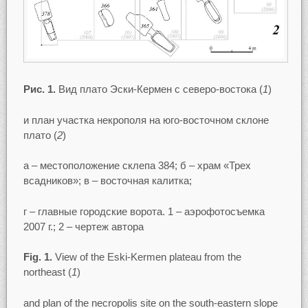
Рис. 1.
Вид плато Эски-Кермен с северо-востока (
1
)
и план участка некрополя на юго-восточном склоне
плато (
2
)
а – местоположение склепа 384; б – храм «Трех
всадников»; в – восточная калитка;
г – главные городские ворота. 1 – аэрофотосъемка
2007 г.; 2 – чертеж автора
Fig. 1.
View of the Eski-Kermen plateau from the
northeast (
1
)
and plan of the necropolis site on the south-eastern slope