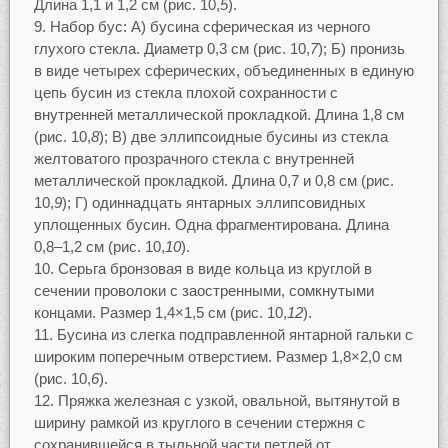
Длина 1,1 и 1,2 см (рис. 10,
5
).
Набор бус: А) бусина сферическая из черного
глухого стекла. Диаметр 0,3 см (рис. 10,
7
); Б) пронизь
в виде четырех сферических, объединенных в единую
цепь бусин из стекла плохой сохранности с
внутренней металлической прокладкой. Длина 1,8 см
(рис. 10,
8
); В) две эллипсоидные бусины из стекла
желтоватого прозрачного стекла с внутренней
металлической прокладкой. Длина 0,7 и 0,8 см (рис.
10,
9
); Г) одиннадцать янтарных эллипсовидных
уплощенных бусин. Одна фрагментирована. Длина
0,8–1,2 см (рис. 10,
10
).
Серьга бронзовая в виде кольца из круглой в
сечении проволоки с заостренными, сомкнутыми
концами. Размер 1,4×1,5 см (рис. 10,
12
).
Бусина из слегка подправленной янтарной гальки с
широким поперечным отверстием. Размер 1,8×2,0 см
(рис. 10,
6
).
Пряжка железная с узкой, овальной, вытянутой в
ширину рамкой из круглого в сечении стержня с
сохранившейся в тыльной части петлей от