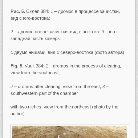
Рис. 5.
Склеп 384:
1
– дромос в процессе зачистки,
вид с юго-востока;
2
– дромос после зачистки, вид с востока;
3
– юго-
западная часть камеры
с двумя нишами, вид с северо-востока (фото автора)
Fig. 5.
Vault 384:
1
– dromos in the process of clearing,
view from the southeast;
2
– dromos after clearing, view from the east;
3
–
southwestern part of the chamber
with two niches, view from the northeast (photo by the
author)