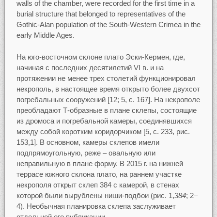
walls of the chamber, were recorded for the first time in a
burial structure that belonged to representatives of the
Gothic-Alan population of the South-Western Crimea in the
early Middle Ages.
На юго-восточном склоне плато Эски-Кермен, где,
начиная с последних десятилетий VI в. и на
протяжении не менее трех столетий функционировал
некрополь, в настоящее время открыто более двухсот
погребальных сооружений [12; 5, с. 167]. На некрополе
преобладают Т-образные в плане склепы, состоящие
из дромоса и погребальной камеры, соединявшихся
между собой коротким коридорчиком [5, с. 233, рис.
153,1]. В основном, камеры склепов имели
подпрямоугольную, реже – овальную или
неправильную в плане форму. В 2015 г. на нижней
террасе южного склона плато, на раннем участке
некрополя открыт склеп 384 с камерой, в стенах
которой были вырублены ниши-подбои (рис. 1,
384
; 2–
4). Необычная планировка склепа заслуживает
отдельной его публикации.