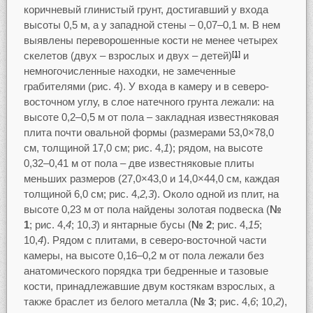
коричневый глинистый грунт, достигавший у входа
высоты 0,5 м, а у западной стены – 0,07–0,1 м. В нем
выявлены переворошенные кости не менее четырех
скелетов (двух – взрослых и двух – детей)
и
[1]
немногочисленные находки, не замеченные
грабителями (рис. 4). У входа в камеру и в северо-
восточном углу, в слое натечного грунта лежали: на
высоте 0,2–0,5 м от пола – закладная известняковая
плита почти овальной формы (размерами 53,0×78,0
см, толщиной 17,0 см; рис. 4,
1
); рядом, на высоте
0,32–0,41 м от пола – две известняковые плиты
меньших размеров (27,0×43,0 и 14,0×44,0 см, каждая
толщиной 6,0 см; рис. 4,
2,3
). Около одной из плит, на
высоте 0,23 м от пола найдены золотая подвеска (
№
1
; рис. 4,
4
; 10,
3
) и янтарные бусы (
№ 2
; рис. 4,
15
;
10,
4
). Рядом с плитами, в северо-восточной части
камеры, на высоте 0,16–0,2 м от пола лежали без
анатомического порядка три бедренные и тазовые
кости, принадлежавшие двум костякам взрослых, а
также браслет из белого металла (
№ 3
; рис. 4,
6
; 10,
2
),