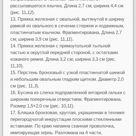
рассыпавшегося язычка. Длина 2,7 см; ширина 4,4 см
(рис. 11,
12
).
Пряжка железная с овальной, вытянутой в ширину
рамкой из овального в сечении стержня и подвижным,
пластинчатым язычком. Фрагментирована. Длина 2,7
см; ширина 3,9 см (рис. 11,
11
).
Пряжка железная с прямоугольной тыльной
частью и округлой передней стороной, с остатками
кожаного ремня. Длина 3,2 см; ширина 3,3 см (рис.
11,
10
).
Перстень бронзовый с узкой пластинчатой шинкой
и небольшим овальным гладким щитком. Диаметр 2,0
см (рис. 11,
3
).
Бусина из слегка подправленной янтарной гальки с
широким поперечным отверстием. Фрагментирована.
Размер 1,5×2,0 см (рис. 10,
11
).
Бляшка бронзовая, круглая, украшенная в технике
перегородчатой инкрустации плоскими стеклянными
вставками. По краю напаяна сканная проволочка,
имитирующая зернь. Разломана на 4 части,