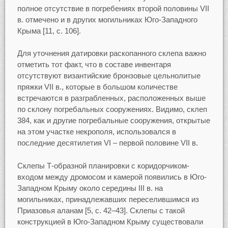
полное отсутствие в погребениях второй половины VII
в. отмечено и в других могильниках Юго-Западного
Крыма [11, с. 106].
Для уточнения датировки раскопанного склепа важно
отметить тот факт, что в составе инвентаря
отсутствуют византийские бронзовые цельнолитые
пряжки VII в., которые в большом количестве
встречаются в разграбленных, расположенных выше
по склону погребальных сооружениях. Видимо, склеп
384, как и другие погребальные сооружения, открытые
на этом участке некрополя, использовался в
последние десятилетия VI – первой половине VII в.
Склепы Т-образной планировки с коридорчиком-
входом между дромосом и камерой появились в Юго-
Западном Крыму около середины III в. на
могильниках, принадлежавших переселившимся из
Приазовья аланам [5, с. 42–43]. Склепы с такой
конструкцией в Юго-Западном Крыму существовали