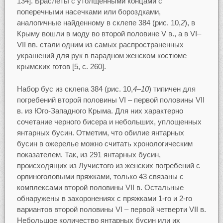
134]. Браслеты с утолщенными концами с
поперечными насечками или бороздками,
аналогичные найденному в склепе 384 (рис. 10,
2
), в
Крыму вошли в моду во второй половине V в., а в VI–
VII вв. стали одним из самых распространенных
украшений для рук в парадном женском костюме
крымских готов [5, с. 260].
Набор бус из склепа 384 (рис. 10,
4–10
) типичен для
погребений второй половины VI – первой половины VII
в. из Юго-Западного Крыма. Для них характерно
сочетание черного бисера и небольших, уплощенных
янтарных бусин. Отметим, что обилие янтарных
бусин в ожерелье можно считать хронологическим
показателем. Так, из 291 янтарных бусин,
происходящих из Лучистого из женских погребений с
орлиноголовыми пряжками, только 43 связаны с
комплексами второй половины VII в. Остальные
обнаружены в захоронениях с пряжками 1-го и 2-го
вариантов второй половины VI – первой четверти VII в.
Небольшое количество янтарных бусин или их