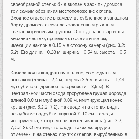
своеобразной стелы: был вкопан в засыпь дромоса,
тем самым обозначая местоположение склепа.
Входное отверстие в камеру, вырубленное в западном
борту дромоса, оказалось заваленным рыхлым
светло-коричневым грунтом. Оно сделано с арочной
верхней частью, прямыми откосами и полом,
имеющим наклон в 0,15 м в сторону камеры (рис. 3,
3
;
5,
2
). Его длина – 0,28 м, ширина – 0,54 м, высота – 0,5
м.
Камера почти квадратная в плане, со сводчатым
потолком (длина – 2,4 м; ширина 2,5 м; высота – 1,44
м; глубина от древней поверхности – 3,5 м). В
центральной части свода прорублена грубая борозда
длиной 0,8 м и глубиной 0,08 м, имитирующая конек
крыши (рис. 6,
1,2
; 7,
2
). На своде и на стенах видны
неглубокие подрубки шириной 7–10 см – следы
инструмента, которым они подтесывались (рис. 3,
2
;
7,
1,2
; 8). Отметим, что следы таких же орудий
отмечены и на стенах других склепов, вырубленных в