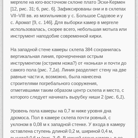
мергеле на юго-восточном склоне плато Эски-Кермен
[12, рис. 31; 6, рис. 6]. Зафиксированы они и в склепах
VII–VIII вв. из могильников у с. Большое Садовое и у
с. Аромат [9, с. 146]. Для выборки камер в мергеле
использовалась, скорее всего, небольшая мотыга или
инструмент наподобие современной кирки.
На западной стене камеры склепа 384 сохранилась
вертикальная линия, прочерченная острым
инструментом (острием ножа?) от «конька» и почти до
самого пола (рис. 7,
1а
). Линия разделяет стену на две
равные части и, возможно, была нанесена
строителями погребального сооружения,
отметившими таким образом центр склепа и место, с
которого следует начинать вырубку ниши 2 (рис. 6,
1
).
Уровень пола камеры на 0,7 м ниже уровня дна
дромоса. Пол в камере склепа почти ровный, с
уклоном в 0,08 м к западной стенке. У входа в камеру
оставлена ступень длиной 0,2 м, шириной 0,4 м,
высотой 0,6 м (рис. 3,
4
). В южной стене камеры, в ее