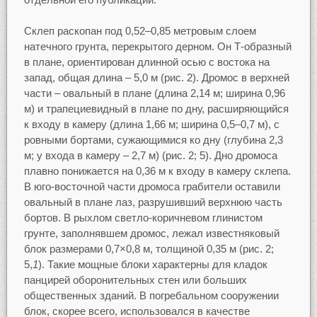
Склеп раскопан под 0,52–0,85 метровым слоем
натечного грунта, перекрытого дерном. Он Т-образный
в плане, ориентирован длинной осью с востока на
запад, общая длина – 5,0 м (рис. 2). Дромос в верхней
части – овальный в плане (длина 2,14 м; ширина 0,96
м) и трапециевидный в плане по дну, расширяющийся
к входу в камеру (длина 1,66 м; ширина 0,5–0,7 м), с
ровными бортами, сужающимися ко дну (глубина 2,3
м; у входа в камеру – 2,7 м) (рис. 2; 5). Дно дромоса
плавно понижается на 0,36 м к входу в камеру склепа.
В юго-восточной части дромоса грабители оставили
овальный в плане лаз, разрушивший верхнюю часть
бортов. В рыхлом светло-коричневом глинистом
грунте, заполнявшем дромос, лежал известняковый
блок размерами 0,7×0,8 м, толщиной 0,35 м (рис. 2;
5,
1
). Такие мощные блоки характерны для кладок
панцирей оборонительных стен или больших
общественных зданий. В погребальном сооружении
блок, скорее всего, использовался в качестве