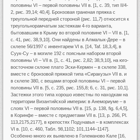
половины VI – первой половины VII в. [1, с. 39, тип II/4-
2, рис. 39,14; 40,4]. Бронзовая граненая пряжка с
треугольной передней стороной (рис. 11,
7
) относится к
треугольнорамчатым застежкам 4-го варианта,
бытовавшим в Крыму во второй половине VI – VII в. [1,
с. 41, рис. 38,9,10]. Они найдены в Алмалык-Дере – в
склепе 56/1997 с инвентарем VI в. [14, Taf. 18,3,4], в
Суук-Су – в могиле 192 с поясным набором второй
половины VI – VII в. [1, с. 41, рис. 2,82; 38,9,10], на юго-
восточном склоне плато Эски-Кермен – в склепе 338,
вместе с бронзовой пряжкой типа «Сиракузы» VII в. и
в склепе 380, с вещами второй половины VI – первой
половины VII в. [5, с. 235, рис. 155,8; 6, с. 31, рис. 10,1].
Застежки этого типа хорошо известны по находкам на
территории Византийской империи: в Анемориуме – в
слоях VI – первой половины VII в. [15, p. 138, fig. 6,4,5],
в Коринфе – вместе с предметами VII в. [13, р. 266, Pl.
113,2175,2177], в крепостях Подунавья – в комплексах
VI в. [10, с. 460, Табл. 98,1102; 101,1144–1147].
Особенно много их выявлено в Големаново Кале [16,