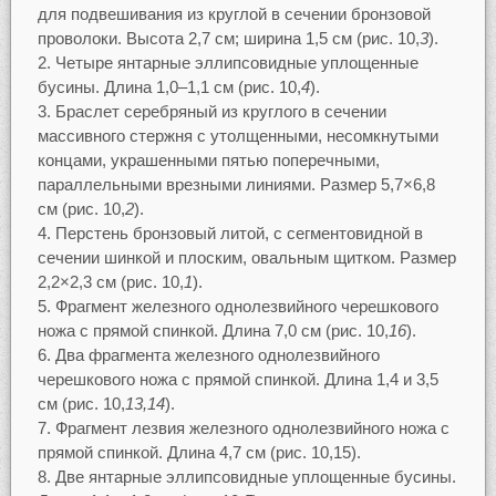
для подвешивания из круглой в сечении бронзовой
проволоки. Высота 2,7 см; ширина 1,5 см (рис. 10,
3
).
Четыре янтарные эллипсовидные уплощенные
бусины. Длина 1,0–1,1 см (рис. 10,
4
).
Браслет серебряный из круглого в сечении
массивного стержня с утолщенными, несомкнутыми
концами, украшенными пятью поперечными,
параллельными врезными линиями. Размер 5,7×6,8
см (рис. 10,
2
).
Перстень бронзовый литой, с сегментовидной в
сечении шинкой и плоским, овальным щитком. Размер
2,2×2,3 см (рис. 10,
1
).
Фрагмент железного однолезвийного черешкового
ножа с прямой спинкой. Длина 7,0 см (рис. 10,
16
).
Два фрагмента железного однолезвийного
черешкового ножа с прямой спинкой. Длина 1,4 и 3,5
см (рис. 10,
13,14
).
Фрагмент лезвия железного однолезвийного ножа с
прямой спинкой. Длина 4,7 см (рис. 10,15).
Две янтарные эллипсовидные уплощенные бусины.