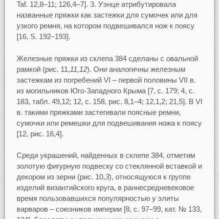
Taf. 12,8–11; 126,4–7]. З. Уэнце атрибутировала
названные пряжки как застежки для сумочек или для
узкого ремня, на котором подвешивался нож к поясу
[16, S. 192–193].
Железные пряжки из склепа 384 сделаны с овальной
рамкой (рис. 11,
11,12
). Они аналогичны железным
застежкам из погребений VI – первой половины VII в.
из могильников Юго-Западного Крыма [7, с. 179; 4, с.
183, табл. 49,12; 12, с. 158, рис. 8,1–4; 12,1,2; 21,5]. В VI
в. такими пряжками застегивали поясные ремни,
сумочки или ремешки для подвешивания ножа к поясу
[12, рис. 16,4].
Среди украшений, найденных в склепе 384, отметим
золотую фигурную подвеску со стеклянной вставкой и
декором из зерни (рис. 10,
3
), относящуюся к группе
изделий византийского круга, в раннесредневековое
время пользовавшихся популярностью у элиты
варваров – союзников империи [8, c. 97–99, кат. № 133,