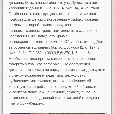
до конца IX в., а на могильнике у с. Лучистое в них
хоронили и до XII в. [2, с. 127; 4, рис. 34,14–29, табл. 9].
Особенность конструкции камеры – наличие ниш-
подбоев для детских погребений – зафиксирована
впервые в погребальном сооружении,
принадлежавшем представителям гото-аланского
населения Юго-Западного Крыма
раннесредневекового времени. Обычно такие подбои
вырубались в длинных бортах дромоса [2, с. 127; 3,
рис. 11; 14, Taf. 362,1; 363,3,5,6; 370,1
;
6, рис. 6].
Необычная планировка камеры склепа позволяет
говорить о том, что погребальные сооружения
делались не только по определенному стандарту, но и
с учетом пожеланий заказчика. Безусловно,
публикация материалов, анализ особенностей
конструкции погребальных сооружений, обряда и
инвентаря дают нам ценнейшие, зачастую новые
сведения о повседневной жизни жителей города на
плато Эски-Кермен.