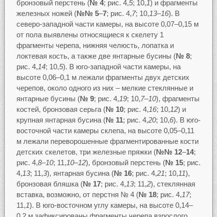
бронзовый перстень (
№ 4
; рис. 4,
5
; 10,
1
) и фрагменты
железных ножей (
№№ 5
–
7
; рис. 4,
7
; 10,
13–16
). В
северо-западной части камеры, на высоте 0,07–0,15 м
от пола выявлены относящиеся к скелету 1
фрагменты черепа, нижняя челюсть, лопатка и
локтевая кость, а также две янтарные бусины (
№ 8
;
рис. 4,
14
; 10,
5
). В юго-западной части камеры, на
высоте 0,06–0,1 м лежали фрагменты двух детских
черепов, около одного из них – мелкие стеклянные и
янтарные бусины (
№ 9
; рис. 4,
19
; 10,
7–10
), фрагменты
костей, бронзовая серьга (
№ 10
; рис. 4,
16
; 10,
12
) и
крупная янтарная бусина (
№ 11
; рис. 4,
20
; 10,
6
). В юго-
восточной части камеры склепа, на высоте 0,05–0,11
м лежали переворошенные фрагментированные кости
детских скелетов, три железные пряжки (
№№ 12
–
14
;
рис. 4,
8–10
; 11,
10–12
), бронзовый перстень (
№ 15
; рис.
4,
13
; 11,
3
), янтарная бусина (
№ 16
; рис. 4,
21
; 10,
11
),
бронзовая бляшка (
№ 17
; рис. 4,
13
; 11,
2
), стеклянная
вставка, возможно, от перстня № 4 (
№ 18
; рис. 4,
17
;
11,
1
). В юго-восточном углу камеры, на высоте 0,14–
0,2 м зафиксированы фрагменты черепа взрослого,