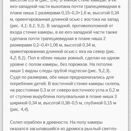
юго-западной части выкопана почти трапециевидная в
плане ниша 1 размерами 0,15–0,3×1,6 м, высотой 0,34
м, ориентированная длинной осью с востока на запад
(рис. 4,
1
; 8,
1
; 9,
1
). В западной, противоположной от
входа стенке камеры, в ее юго-западной части также
сделана почти трапециевидная в плане наша 2
размерами 0,2–0,4×1,06 м, высотой 0,34 м,
ориентированная длинной осью с юга на север (рис.
4,
2
; 8,
1
). Пол в обеих нишах ровный, сделан на одном
уровне с полом камеры, без порожков. На потолке
ниши 1 видны следы грубой подтески (рис. 9,
2,3
).
Судя по размерам, обе ниши предназначались для
погребения детей. В восточной стенке камеры склепа,
на расстоянии 0,3 м от северо-восточного угла и 0,2 м
от ступени вырублена полуовальная в плане ниша 3
шириной 0,34 м, высотой 0,38–0,5 м, глубиной 0,15 м
(рис. 4,
4
).
Склеп ограблен в древности. На полу камеры
оказался засыпавшийся из дромоса рыхлый светло-