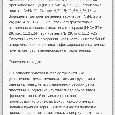
бронзовое кольцо (
№ 19
; рис. 4,
12
; 11,
5
), бронзовые
пряжки (
№№ 20
–
24
; рис. 4,
11,18
; 11,
4,6,7,15,16
) и
фрагменты деталей ременной гарнитуры (
№№ 25 и
26
; рис. 4,
18
; 11,
8,9
). Из натечного грунта также
извлечены железные пластина и стержни (
№№ 27 и
28
; рис. 11,
13,14
), три кремня (
№ 29
; рис. 11,
17–19
).
Отметим, что все сохранившиеся кости из погребений
и перечисленные находки зафиксированы в натечном
грунте, они были переворошены грабителями.
Описание находок
Подвеска золотая в форме трилистника,
украшенная тремя гнездами – двумя круглыми и
одним каплевидным, из напаянной ребром узкой
пластины. В одном из круглых гнезд сохранился
фрагмент плоской вставки из красного
полупрозрачного стекла. Вокруг каждого гнезда
напаяна крупная зернь. В нижней части припаяна
проволочная золотая петелька, а сверху – петелька