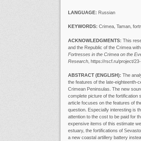
LANGUAGE:
Russian
KEYWORDS:
Crimea, Taman, fortre
ACKNOWLEDGMENTS:
This res
and the Republic of the Crimea with
Fortresses in the Crimea on the Eve 
Research
, https://rscf.ru/project/2
ABSTRACT (ENGLISH):
The anal
the features of the late-eighteenth
Crimean Peninsulas. The new source
complete picture of the fortificati
article focuses on the features of th
question. Especially interesting is 
attention to the cost to be paid for t
expensive items of this estimate wer
estuary, the fortifications of Sevast
a new coastal artillery battery inst