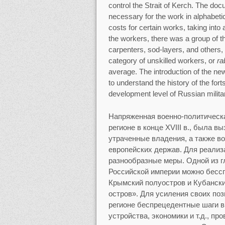
control the Strait of Kerch. The docu
necessary for the work in alphabet
costs for certain works, taking into
the workers, there was a group of 
carpenters, sod-layers, and others,
category of unskilled workers, or
ra
average. The introduction of the new
to understand the history of the for
development level of Russian militar
Напряженная военно-политическ
регионе в конце XVIII в., была 
утраченные владения, а также в
европейских держав. Для реализ
разнообразные меры. Одной из г
Российской империи можно бессп
Крымский полуостров и Кубански
остров». Для усиления своих по
регионе беспрецедентные шаги в
устройства, экономики и т.д., 