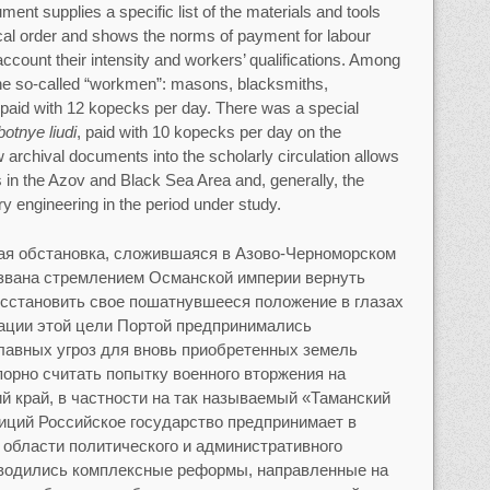
ment supplies a specific list of the materials and tools
ical order and shows the norms of payment for labour
 account their intensity and workers’ qualifications. Among
the so-called “workmen”: masons, blacksmiths,
 paid with 12 kopecks per day. There was a special
botnye liudi
, paid with 10 kopecks per day on the
 archival documents into the scholarly circulation allows
ts in the Azov and Black Sea Area and, generally, the
y engineering in the period under study.
ая обстановка, сложившаяся в Азово-Черноморском
вызвана стремлением Османской империи вернуть
осстановить свое пошатнувшееся положение в глазах
ации этой цели Портой предпринимались
лавных угроз для вновь приобретенных земель
орно считать попытку военного вторжения на
й край, в частности на так называемый «Таманский
зиций Российское государство предпринимает в
 области политического и административного
проводились комплексные реформы, направленные на