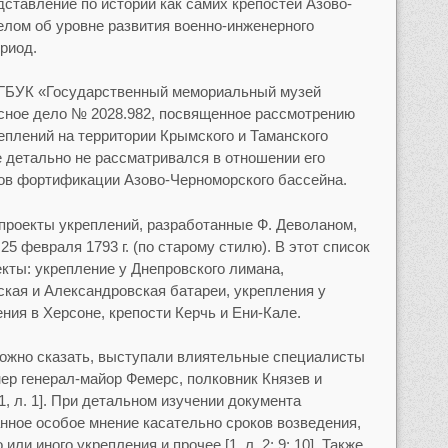
ставление по истории как самих крепостей Азово-
целом об уровне развития военно-инженерного
риод.
 ГБУК «Государственный мемориальный музей
исное дело № 2028.982, посвященное рассмотрению
еплений на территории Крымского и Таманского
е детально не рассматривался в отношении его
ов фортификации Азово-Черноморского бассейна.
проекты укреплений, разработанные Ф. Деволаном,
5 февраля 1793 г. (по старому стилю). В этот список
ты: укрепление у Днепровского лимана,
ская и Александровская батареи, укрепления у
ния в Херсоне, крепости Керчь и Ени-Кале.
 можно сказать, выступали влиятельные специалисты
ер генерал-майор Фемерс, полковник Князев и
, л. 1]. При детальном изучении документа
ное особое мнение касательно сроков возведения,
ли иного укрепления и прочее [1, л. 2; 9; 10]. Также