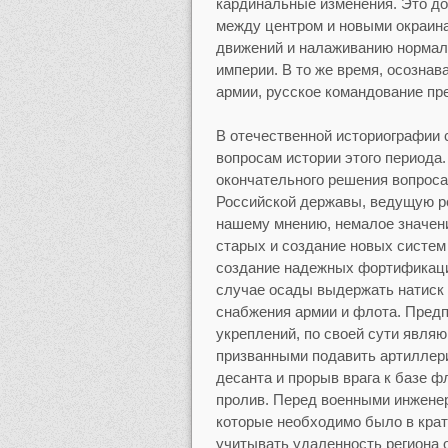
кардинальные изменения. Это д
между центром и новыми окраин
движений и налаживанию нормал
империи. В то же время, осознав
армии, русское командование пр
В отечественной историографии
вопросам истории этого периода
окончательного решения вопроса
Российской державы, ведущую рол
нашему мнению, немалое значени
старых и создание новых систем
создание надежных фортификаци
случае осады выдержать натиск 
снабжения армии и флота. Предп
укреплений, по своей сути явля
призванными подавить артиллери
десанта и прорыв врага к базе ф
пролив. Перед военными инжене
которые необходимо было в кра
учитывать удаленность региона 