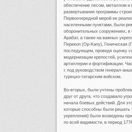
обеспечение лесом, металлом и
развертывания программы строи
Первоочередной мерой ее реали
населенными пунктами, были ре
оборонительных сооружениях, в 
Арабат, а также на важных укре
Перекоп (Ор-Капу), Геническая (Ге
последующем, проведя оценку со
модернизации крепостей, усилен
артиллерии и фортификации. Час
г. под руководством генерал-ан
турецко-татарским войском.
Во-вторых, были учтены проблем
друг от друга, что создавало уг
начала боевых действий. Для эт
которые способны были решать т
укрепления) были возведены при
по всей видимости, в период 1776–1