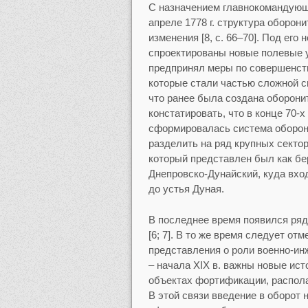
С назначением главнокомандующи
апреле 1778 г. структура оборо
изменения [8, с. 66–70]. Под ег
спроектированы новые полевые у
предпринял меры по совершенст
которые стали частью сложной 
что ранее была создана оборони
констатировать, что в конце 70-х 
сформировалась система оборон
разделить на ряд крупных сектор
который представлен был как бе
Днепровско-Дунайский, куда вхо
до устья Дуная.
В последнее время появился ряд
[6; 7]. В то же время следует от
представления о роли военно-ин
– начала ХIX в. важны новые ис
объектах фортификации, распол
В этой связи введение в оборот