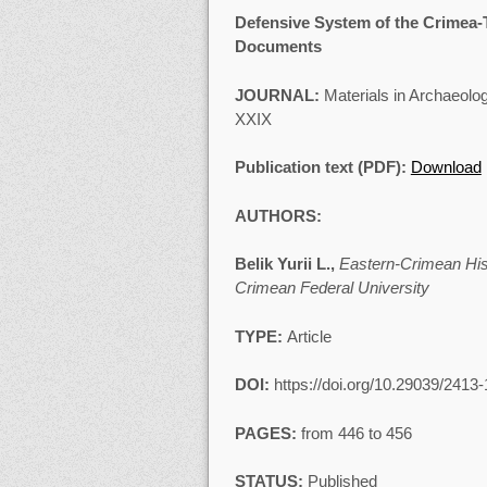
Defensive System of the Crimea-
Documents
JOURNAL:
Materials in Archaeolog
XXIХ
Publication text (PDF):
Download
AUTHORS:
Belik Yurii L.,
Eastern-Crimean His
Crimean Federal University
TYPE:
Article
DOI:
https://doi.org/10.29039/241
PAGES:
from 446 to 456
STATUS:
Published