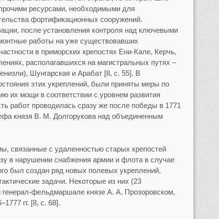
 прочими ресурсами, необходимыми для
тельства фортификационных сооружений.
зации, после установления контроля над ключевыми
монтные работы на уже существовавших
частности в приморских крепостях Ени-Кале, Керчь,
плениях, располагавшихся на магистральных путях –
низли), Шунгарская и Арабат [8, с. 55]. В
стояния этих укреплений, были приняты меры по
ию их мощи в соответствии с уровнем развития
ть работ проводилась сразу же после победы в 1771
шефа князя В. М. Долгорукова над объединенным
ы, связанные с удаленностью старых крепостей
розу в нарушении снабжения армии и флота в случае
ого был создан ряд новых полевых укреплений,
актические задачи. Некоторые из них (23
 генерал-фельдмаршале князе А. А. Прозоровском,
777 гг. [8, с. 68].