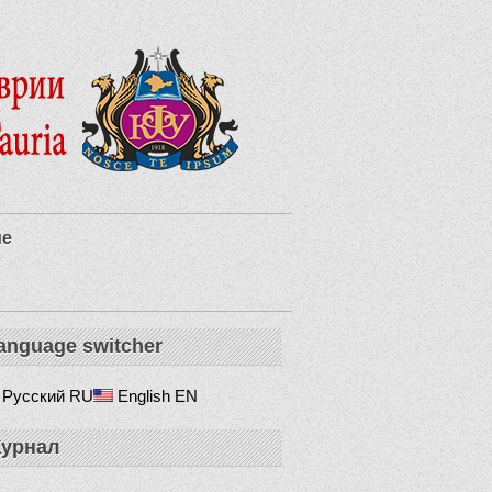
ие
anguage switcher
Русский
RU
English
EN
урнал