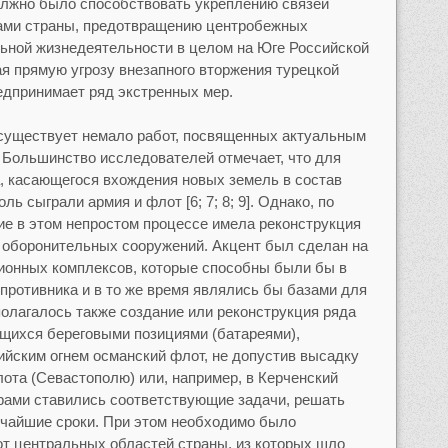
олжно было способствовать укреплению связей
ами страны, предотвращению центробежных
ьной жизнедеятельности в целом на Юге Российской
ая прямую угрозу внезапного вторжения турецкой
едпринимает ряд экстренных мер.
 существует немало работ, посвященных актуальным
. Большинство исследователей отмечает, что для
, касающегося вхождения новых земель в состав
ь сыграли армия и флот [6; 7; 8; 9]. Однако, по
е в этом непростом процессе имела реконструкция
 оборонительных сооружений. Акцент был сделан на
онных комплексов, которые способны были бы в
противника и в то же время являлись бы базами для
олагалось также создание или реконструкция ряда
ющихся береговыми позициями (батареями),
йским огнем османский флот, не допустив высадку
лота (Севастополю) или, например, в Керченский
рами ставились соответствующие задачи, решать
тчайшие сроки. При этом необходимо было
от центральных областей страны, из которых шло