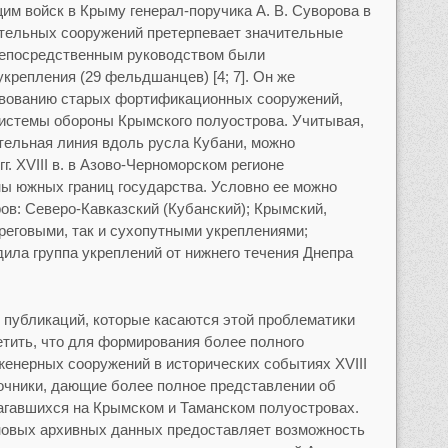
м войск в Крыму генерал-поручика А. В. Суворова в
нительных сооружений претерпевает значительные
о непосредственным руководством были
крепления (29 фельдшанцев) [4; 7]. Он же
вованию старых фортификационных сооружений,
системы обороны Крымского полуострова. Учитывая,
тельная линия вдоль русла Кубани, можно
гг. XVIII в. в Азово-Черноморском регионе
ы южных границ государства. Условно ее можно
ов: Северо-Кавказский (Кубанский); Крымский,
реговыми, так и сухопутными укреплениями;
дила группа укреплений от нижнего течения Днепра
 публикаций, которые касаются этой проблематики
метить, что для формирования более полного
женерных сооружений в исторических событиях XVIII
точники, дающие более полное представлении об
агавшихся на Крымском и Таманском полуостровах.
 новых архивных данных предоставляет возможность