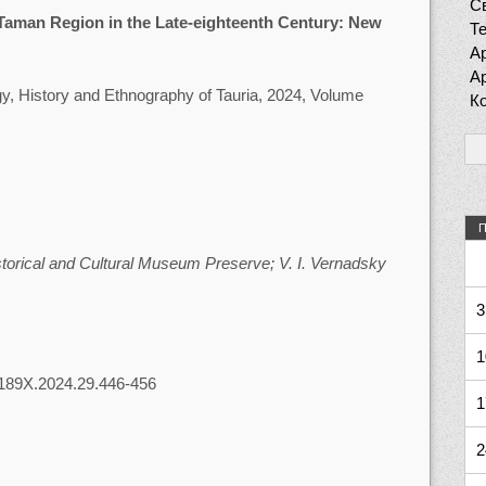
Св
Taman Region in the Late-eighteenth Century: New
Т
Ар
Ар
y, History and Ethnography of Tauria, 2024, Volume
К
П
torical and Cultural Museum Preserve; V. I. Vernadsky
3
1
3-189X.2024.29.446-456
1
2