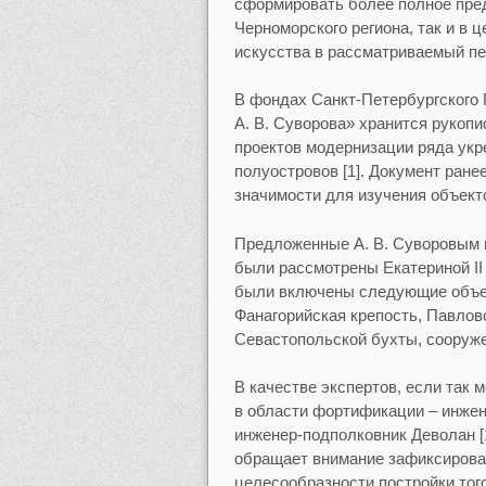
сформировать более полное пред
Черноморского региона, так и в 
искусства в рассматриваемый пе
В фондах Санкт-Петербургского
А. В. Суворова» хранится рукоп
проектов модернизации ряда укр
полуостровов [1]. Документ ране
значимости для изучения объект
Предложенные А. В. Суворовым 
были рассмотрены Екатериной II 2
были включены следующие объек
Фанагорийская крепость, Павлов
Севастопольской бухты, сооруже
В качестве экспертов, если так
в области фортификации – инжен
инженер-подполковник Деволан [1
обращает внимание зафиксирован
целесообразности постройки того и