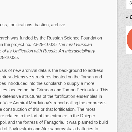
3
« 
ss, fortifications, bastion, archive
earch was funded by the Russian Science Foundation
in the project no. 23-28-10025
The First Russian
of Its Unification with Russia. An Interdisciplinary
3-28-10025.
ysis of new archival data is the background to address
-century defensive structures located on the Taman and
s introduced into the scholarship supply a more
on sites located on the Crimean and Taman Peninsulas. This
e defensive structures of the fortification ensembles in
the Vice Admiral Mordvinov’s report calling the empress’s
he construction of this or that fortification. The most
e related to the fort at the entrance to the Dnieper
opol, and the fortress of Fanagoria. It was planned to build
ead of Pavlovskaia and Aleksandrovskaia batteries to