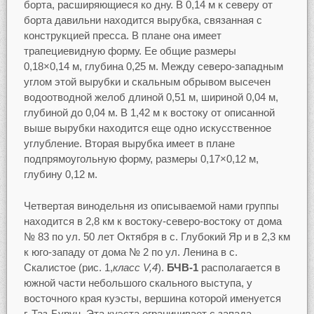
борта, расширяющиеся ко дну. В 0,14 м к северу от
борта давильни находится вырубка, связанная с
конструкцией пресса. В плане она имеет
трапециевидную форму. Ее общие размеры
0,18×0,14 м, глубина 0,25 м. Между северо-западным
углом этой вырубки и скальным обрывом высечен
водоотводной желоб длиной 0,51 м, шириной 0,04 м,
глубиной до 0,04 м. В 1,42 м к востоку от описанной
выше вырубки находится еще одно искусственное
углубление. Вторая вырубка имеет в плане
подпрямоугольную форму, размеры 0,17×0,12 м,
глубину 0,12 м.
Четвертая винодельня из описываемой нами группы
находится в 2,8 км к востоку-северо-востоку от дома
№ 83 по ул. 50 лет Октября в с. Глубокий Яр и в 2,3 км
к юго-западу от дома № 2 по ул. Ленина в с.
Скалистое (рис. 1,
класс V,4
).
БЧВ-1
располагается в
южной части небольшого скального выступа, у
восточного края куэсты, вершина которой именуется
г. Таз-Бурун. Эта куэста ограничивает с запада