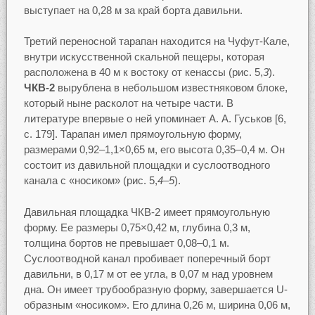
выступает на 0,28 м за край борта давильни.
Третий переносной тарапан находится на Чуфут-Кале,
внутри искусственной скальной пещеры, которая
расположена в 40 м к востоку от кенассы (рис. 5,
3
).
ЧКВ-2
вырублена в небольшом известняковом блоке,
который ныне расколот на четыре части. В
литературе впервые о ней упоминает А. А. Гуськов [6,
с. 179]. Тарапан имел прямоугольную форму,
размерами 0,92–1,1×0,65 м, его высота 0,35–0,4 м. Он
состоит из давильной площадки и суслоотводного
канала с «носиком» (рис. 5,
4–5
).
Давильная площадка ЧКВ-2 имеет прямоугольную
форму. Ее размеры 0,75×0,42 м, глубина 0,3 м,
толщина бортов не превышает 0,08–0,1 м.
Суслоотводной канал пробивает поперечный борт
давильни, в 0,17 м от ее угла, в 0,07 м над уровнем
дна. Он имеет трубообразную форму, завершается U-
образным «носиком». Его длина 0,26 м, ширина 0,06 м,