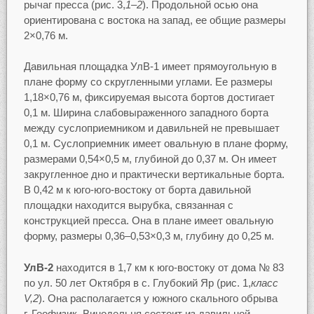
рычаг пресса (рис. 3,
1–2
). Продольной осью она
ориентирована с востока на запад, ее общие размеры
2×0,76 м.
Давильная площадка УлВ-1 имеет прямоугольную в
плане форму со скругленными углами. Ее размеры
1,18×0,76 м, фиксируемая высота бортов достигает
0,1 м. Ширина слабовыраженного западного борта
между суслоприемником и давильней не превышает
0,1 м. Суслоприемник имеет овальную в плане форму,
размерами 0,54×0,5 м, глубиной до 0,37 м. Он имеет
закругленное дно и практически вертикальные борта.
В 0,42 м к юго-юго-востоку от борта давильной
площадки находится вырубка, связанная с
конструкцией пресса. Она в плане имеет овальную
форму, размеры 0,36–0,53×0,3 м, глубину до 0,25 м.
УлВ-2
находится в 1,7 км к юго-востоку от дома № 83
по ул. 50 лет Октября в с. Глубокий Яр (рис. 1,
класс
V,2
). Она располагается у южного скального обрыва
г. Геофизик. Винодельня состоит из давильной