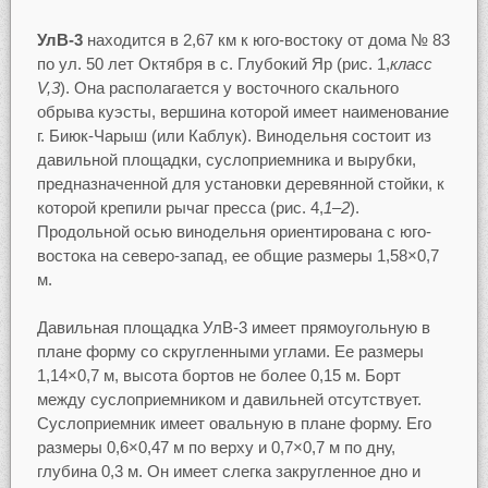
УлВ-3
находится в 2,67 км к юго-востоку от дома № 83
по ул. 50 лет Октября в с. Глубокий Яр (рис. 1,
класс
V,3
). Она располагается у восточного скального
обрыва куэсты, вершина которой имеет наименование
г. Биюк-Чарыш (или Каблук). Винодельня состоит из
давильной площадки, суслоприемника и вырубки,
предназначенной для установки деревянной стойки, к
которой крепили рычаг пресса (рис. 4,
1–2
).
Продольной осью винодельня ориентирована с юго-
востока на северо-запад, ее общие размеры 1,58×0,7
м.
Давильная площадка УлВ-3 имеет прямоугольную в
плане форму со скругленными углами. Ее размеры
1,14×0,7 м, высота бортов не более 0,15 м. Борт
между суслоприемником и давильней отсутствует.
Суслоприемник имеет овальную в плане форму. Его
размеры 0,6×0,47 м по верху и 0,7×0,7 м по дну,
глубина 0,3 м. Он имеет слегка закругленное дно и