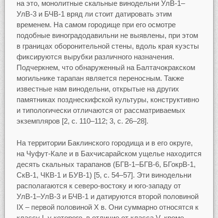
на это, монолитные скальные винодельни УлВ-1–
УлВ-3 и БЧВ-1 вряд ли стоит датировать этим
временем. На самом городище при его осмотре
подобные виноградодавильни не выявлены, при этом
в границах оборонительной стены, вдоль края куэсты
фиксируются вырубки различного назначения.
Подчеркнем, что обнаруженный на Балтачокракском
могильнике тарапан является переносным. Также
известные нам винодельни, открытые на других
памятниках позднескифской культуры, конструктивно
и типологически отличаются от рассматриваемых
экземпляров [2, с. 110–112; 3, с. 26–28].
На территории Баклинского городища и в его округе,
на Чуфут-Кале и в Бахчисарайском ущелье находится
десять скальных тарапанов (БГВ-1–БГВ-6, БГокрВ-1,
СкВ-1, ЧКВ-1 и БУВ-1) [5, с. 54–57]. Эти винодельни
располагаются к северо-востоку и юго-западу от
УлВ-1–УлВ-3 и БЧВ-1 и датируются второй половиной
IX – первой половиной X в. Они суммарно относятся к
классу I, у которого, в отличие от класса V, кроме