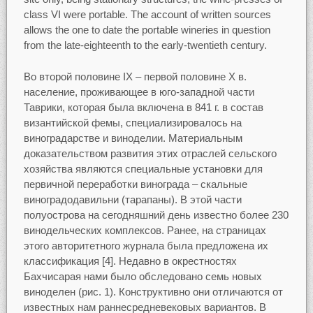
class VI were portable. The account of written sources
allows the one to date the portable wineries in question
from the late-eighteenth to the early-twentieth century.
Во второй половине IX – первой половине X в.
население, проживающее в юго-западной части
Таврики, которая была включена в 841 г. в состав
византийской фемы, специализировалось на
виноградарстве и виноделии. Материальным
доказательством развития этих отраслей сельского
хозяйства являются специальные установки для
первичной переработки винограда – скальные
виноградодавильни (тарапаны). В этой части
полуострова на сегодняшний день известно более 230
винодельческих комплексов. Ранее, на страницах
этого авторитетного журнала была предложена их
классификация [4]. Недавно в окрестностях
Бахчисарая нами было обследовано семь новых
виноделен (рис. 1). Конструктивно они отличаются от
известных нам раннесредневековых вариантов. В