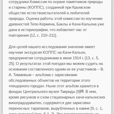
сотрудники Комиссии по охране памятников природы
и старины (КОППС), созданной при Крымском
обществе естествоиспытателей и любителей
природы. Оценка работы этой комиссии по изучению
древностей Тепе-Кермена, Баклы и Качи-Кальона уже
дана в историографии, что избавляет нас от
повторения [12, с. 210–211].
Для целей нашего исследования значение имеет
научная экскурсия КОППС на Качи-Кальон,
предпринятая сотрудниками в июне 1914 г. [13, с. 5,
25]. О результатах этой поездки мы можем судить на
основании составленного одним из ее участников – В.
А. Тимаевым – альбома с зарисовками
обследованных объектов на территории этого
«пещерного города». Ныне этот альбом хранится в
фондах Центрального музея Тавриды [9]
. В нем,
[4]
кроме рисунков и схем стационарных качи-кальонских
виноградодавилен, содержится две зарисовки
переносных тарапанов, вырубленных в камне [9, с. 1,
лист-вкладка] (рис. 5,
1–2
). Эти виноградодавильни