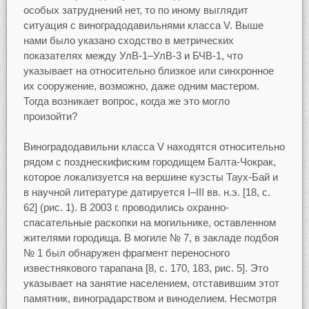
особых затруднений нет, то по иному выглядит
ситуация с виноградодавильнями класса V. Выше
нами было указано сходство в метрических
показателях между УлВ-1–УлВ-3 и БЧВ-1, что
указывает на относительно близкое или синхронное
их сооружение, возможно, даже одним мастером.
Тогда возникает вопрос, когда же это могло
произойти?
Виноградодавильни класса V находятся относительно
рядом с позднескифиским городищем Балта-Чокрак,
которое локализуется на вершине куэсты Таух-Бай и
в научной литературе датируется I–III вв. н.э. [18, с.
62] (рис. 1). В 2003 г. проводились охранно-
спасательные раскопки на могильнике, оставленном
жителями городища. В могиле № 7, в закладе подбоя
№ 1 был обнаружен фрагмент переносного
известнякового тарапана [8, с. 170, 183, рис. 5]. Это
указывает на занятие населением, отставившим этот
памятник, виноградарством и виноделием. Несмотря