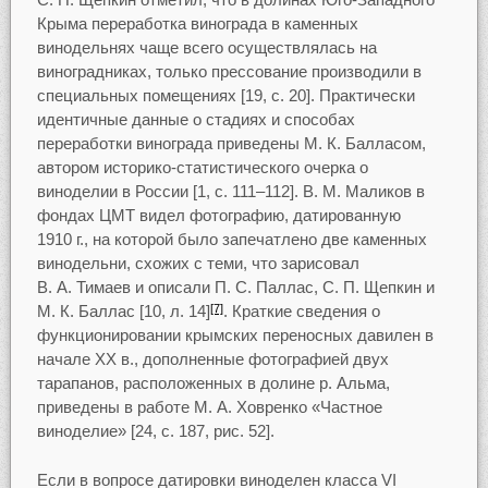
Крыма переработка винограда в каменных
винодельнях чаще всего осуществлялась на
виноградниках, только прессование производили в
специальных помещениях [19, с. 20]. Практически
идентичные данные о стадиях и способах
переработки винограда приведены М. К. Балласом,
автором историко-статистического очерка о
виноделии в России [1, с. 111–112]. В. М. Маликов в
фондах ЦМТ видел фотографию, датированную
1910 г., на которой было запечатлено две каменных
винодельни, схожих с теми, что зарисовал
В. А. Тимаев и описали П. С. Паллас, С. П. Щепкин и
М. К. Баллас [10, л. 14]
. Краткие сведения о
[7]
функционировании крымских переносных давилен в
начале XX в., дополненные фотографией двух
тарапанов, расположенных в долине р. Альма,
приведены в работе М. А. Ховренко «Частное
виноделие» [24, с. 187, рис. 52].
Если в вопросе датировки виноделен класса VI