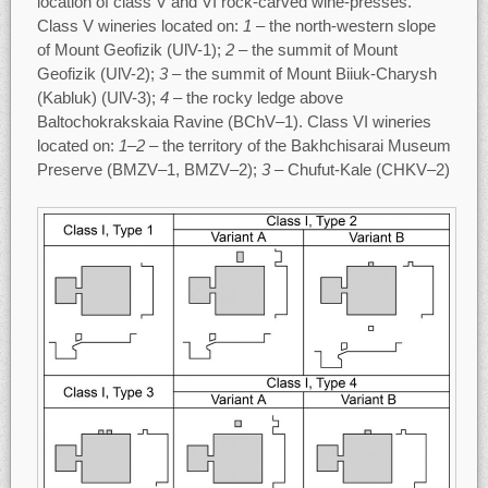
location of class V and VI rock-carved wine-presses.
Class V wineries located on:
1
– the north-western slope
of Mount Geofizik (UlV-1);
2
– the summit of Mount
Geofizik (UlV-2);
3
– the summit of Mount Biiuk-Charysh
(Kabluk) (UlV-3);
4
– the rocky ledge above
Baltochokrakskaia Ravine (BChV–1). Class VI wineries
located on:
1–2
– the territory of the Bakhchisarai Museum
Preserve (BMZV–1, BMZV–2);
3
– Chufut-Kale (CHKV–2)