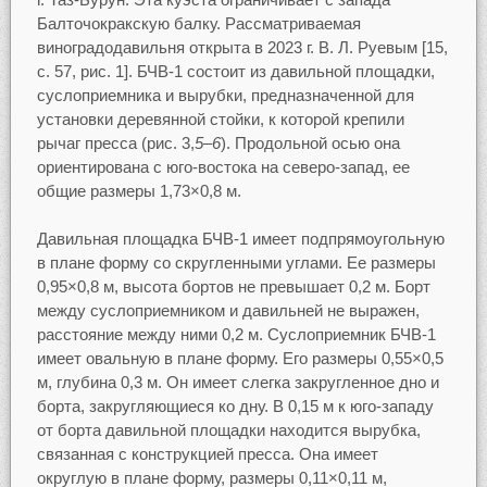
Балточокракскую балку. Рассматриваемая
виноградодавильня открыта в 2023 г. В. Л. Руевым [15,
с. 57, рис. 1]. БЧВ-1 состоит из давильной площадки,
суслоприемника и вырубки, предназначенной для
установки деревянной стойки, к которой крепили
рычаг пресса (рис. 3,
5–6
). Продольной осью она
ориентирована с юго-востока на северо-запад, ее
общие размеры 1,73×0,8 м.
Давильная площадка БЧВ-1 имеет подпрямоугольную
в плане форму со скругленными углами. Ее размеры
0,95×0,8 м, высота бортов не превышает 0,2 м. Борт
между суслоприемником и давильней не выражен,
расстояние между ними 0,2 м. Суслоприемник БЧВ-1
имеет овальную в плане форму. Его размеры 0,55×0,5
м, глубина 0,3 м. Он имеет слегка закругленное дно и
борта, закругляющиеся ко дну. В 0,15 м к юго-западу
от борта давильной площадки находится вырубка,
связанная с конструкцией пресса. Она имеет
округлую в плане форму, размеры 0,11×0,11 м,