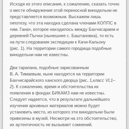
Исходя из этого описания, к сожалению, сказать точно
о месте обнаружения этой переносной винодельни не
представляется возможным. Выскажем лишь
гипотезу, что эта находка сделана членами КОППС в
«им. Гана», которое находилось между Бахчисараем и
деревней Пычки (нынешнее с. Баштановка), то есть
на пути следования экспедиции к Качи-Кальону
(рис. 1). На территории самого городища подобные
винодельни нам не известны.
Два тарапана, подобные зарисованным
В. А. Тимаевым, ныне находятся на территории
Бахчисарайского ханского дворца (рис. 1,
класс VI,1–
2
). К сожалению, время и обстоятельства их
появления в фондах БИКАМЗ нам не известны.
Следует надеется, что в результате дальнейшего
изучения архивных материалов можно будет
установить место, из которого эти винодельни были
привезены в музей. Несмотря на это обстоятельство,
их аутентичность не вызывает сомнений.