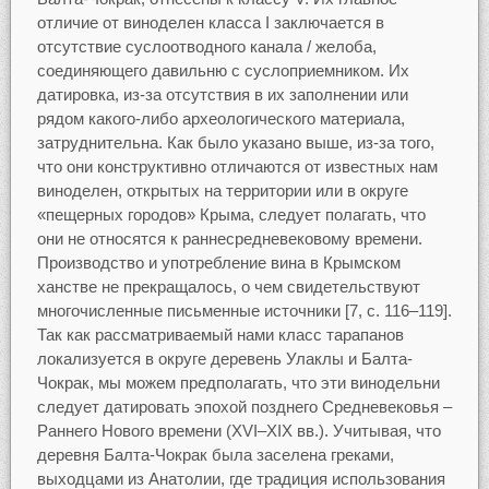
отличие от виноделен класса I заключается в
отсутствие суслоотводного канала / желоба,
соединяющего давильню с суслоприемником. Их
датировка, из-за отсутствия в их заполнении или
рядом какого-либо археологического материала,
затруднительна. Как было указано выше, из-за того,
что они конструктивно отличаются от известных нам
виноделен, открытых на территории или в округе
«пещерных городов» Крыма, следует полагать, что
они не относятся к раннесредневековому времени.
Производство и употребление вина в Крымском
ханстве не прекращалось, о чем свидетельствуют
многочисленные письменные источники [7, с. 116–119].
Так как рассматриваемый нами класс тарапанов
локализуется в округе деревень Улаклы и Балта-
Чокрак, мы можем предполагать, что эти винодельни
следует датировать эпохой позднего Средневековья –
Раннего Нового времени (XVI–XIX вв.). Учитывая, что
деревня Балта-Чокрак была заселена греками,
выходцами из Анатолии, где традиция использования