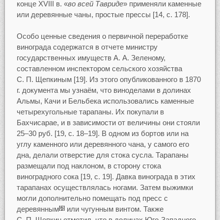
конце XVIII в. «
во всей Тавриде
» применяли каменные
или деревянные чаны, простые прессы [14, с. 178].
Особо ценные сведения о первичной переработке
винограда содержатся в отчете министру
государственных имуществ А. А. Зеленому,
составленном инспектором сельского хозяйства
С. П. Щепкиным [19]. Из этого опубликованного в 1870
г. документа мы узнаём, что виноделами в долинах
Альмы, Качи и Бельбека использовались каменные
четырехугольные тарапаны. Их покупали в
Бахчисарае, и в зависимости от величины они стояли
25–30 руб. [19, с. 18–19]. В одном из бортов или на
углу каменного или деревянного чана, у самого его
дна, делали отверстие для стока сусла. Тарапаны
размещали под наклоном, в сторону стока
виноградного сока [19, с. 19]. Давка винограда в этих
тарапанах осуществлялась ногами. Затем выжимки
могли дополнительно помещать под пресс с
деревянным
или чугунным винтом. Также
[6]
С. П. Щепкин отметил, что в долинах Юго-Западного