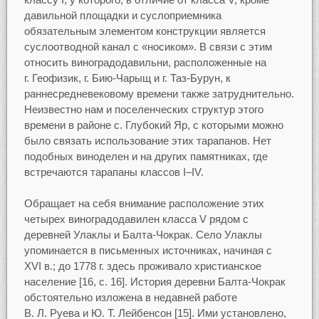
давильной площадки и суслоприемника
обязательным элементом конструкции является
суслоотводной канал с «носиком». В связи с этим
относить виноградодавильни, расположенные на
г. Геофизик, г. Бию-Чарыщ и г. Таз-Бурун, к
раннесредневековому времени также затруднительно.
Неизвестно нам и поселенческих структур этого
времени в районе с. Глубокий Яр, с которыми можно
было связать использование этих тарапанов. Нет
подобных виноделен и на других памятниках, где
встречаются тарапаны классов I–IV.
Обращает на себя внимание расположение этих
четырех виноградодавилен класса V рядом с
деревней Улаклы и Балта-Чокрак. Село Улаклы
упоминается в письменных источниках, начиная с
XVI в.; до 1778 г. здесь проживало христианское
население [16, с. 16]. История деревни Балта-Чокрак
обстоятельно изложена в недавней работе
В. Л. Руева и Ю. Т. Лейбенсон [15]. Ими установлено,