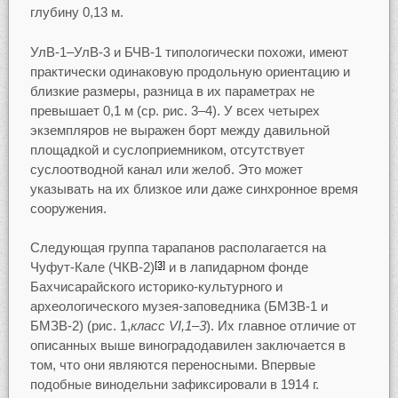
глубину 0,13 м.
УлВ-1–УлВ-3 и БЧВ-1 типологически похожи, имеют
практически одинаковую продольную ориентацию и
близкие размеры, разница в их параметрах не
превышает 0,1 м (ср. рис. 3–4). У всех четырех
экземпляров не выражен борт между давильной
площадкой и суслоприемником, отсутствует
суслоотводной канал или желоб. Это может
указывать на их близкое или даже синхронное время
сооружения.
Следующая группа тарапанов располагается на
Чуфут-Кале (ЧКВ-2)
и в лапидарном фонде
[3]
Бахчисарайского историко-культурного и
археологического музея-заповедника (БМЗВ-1 и
БМЗВ-2) (рис. 1,
класс VI,1–3
). Их главное отличие от
описанных выше виноградодавилен заключается в
том, что они являются переносными. Впервые
подобные винодельни зафиксировали в 1914 г.