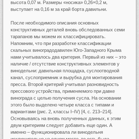
высота 0,07 м. Размеры «носика» 0,26×0,2 м,
выступает на 0,16 м за край борта давильни.
После необходимого описания основных
конструктивных деталей вновь обследованных семи
тарапанов мы можем их классифицировать.
Напомним, что при разработке классификации
скальных виноградодавилен Юго-Западного Крыма
нами учитывалось два критерия. Первый из них – это
наличие / отсутствие конструктивных элементов у
винодельни: давильная площадка, суслоотводной
канал, суслоприемник и вырубка для монтирования
пресса. Второй критерий учитывал разновидность
прессового устройства, применяемого при давке
винограда с целью получения сусла. На основании
этого было выделено четыре класса с типами и
вариантами (рис. 2, классы I–IV) [4, с. 213–214].
Основываясь на вновь полученных данных, к этим
двум критериям следует добавить еще один. А
именно – функционировала ли винодельня
исключительно на одном месте, то есть была