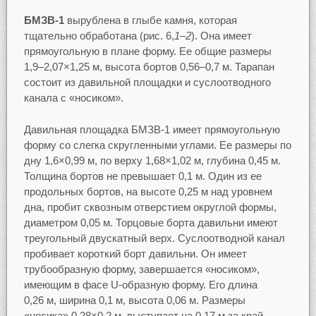
БМЗВ-1
вырублена в глыбе камня, которая
тщательно обработана (рис. 6,
1–2
). Она имеет
прямоугольную в плане форму. Ее общие размеры
1,9–2,07×1,25 м, высота бортов 0,56–0,7 м. Тарапан
состоит из давильной площадки и суслоотводного
канала с «носиком».
Давильная площадка БМЗВ-1 имеет прямоугольную
форму со слегка скругленными углами. Ее размеры по
дну 1,6×0,99 м, по верху 1,68×1,02 м, глубина 0,45 м.
Толщина бортов не превышает 0,1 м. Один из ее
продольных бортов, на высоте 0,25 м над уровнем
дна, пробит сквозным отверстием округлой формы,
диаметром 0,05 м. Торцовые борта давильни имеют
треугольный двускатный верх. Суслоотводной канал
пробивает короткий борт давильни. Он имеет
трубообразную форму, завершается «носиком»,
имеющим в фасе U-образную форму. Его длина
0,26 м, ширина 0,1 м, высота 0,06 м. Размеры
«носика» 0,28×0,2 м, выступает на 0,17 м за край