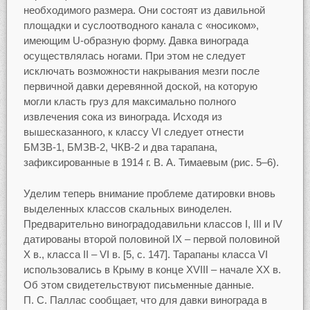
необходимого размера. Они состоят из давильной
площадки и суслоотводного канала с «носиком»,
имеющим U-образную форму. Давка винограда
осуществлялась ногами. При этом не следует
исключать возможности накрывания мезги после
первичной давки деревянной доской, на которую
могли класть груз для максимально полного
извлечения сока из винограда. Исходя из
вышесказанного, к классу VI следует отнести
БМЗВ-1, БМЗВ-2, ЧКВ-2 и два тарапана,
зафиксированные в 1914 г. В. А. Тимаевым (рис. 5–6).
Уделим теперь внимание проблеме датировки вновь
выделенных классов скальных виноделен.
Предварительно виноградодавильни классов I, III и IV
датированы второй половиной IX – первой половиной
X в., класса II – VI в. [5, с. 147]. Тарапаны класса VI
использовались в Крыму в конце XVIII – начале XX в.
Об этом свидетельствуют письменные данные.
П. С. Паллас сообщает, что для давки винограда в