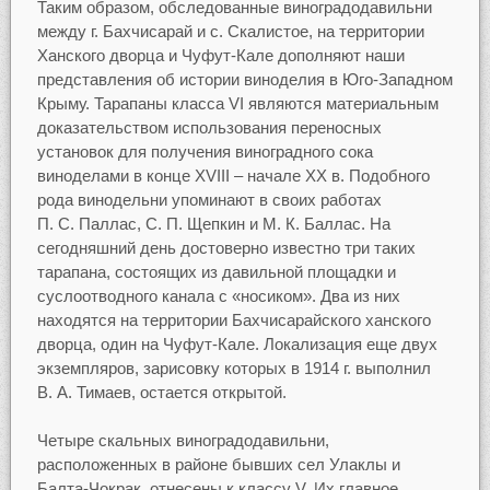
Таким образом, обследованные виноградодавильни
между г. Бахчисарай и с. Скалистое, на территории
Ханского дворца и Чуфут-Кале дополняют наши
представления об истории виноделия в Юго-Западном
Крыму. Тарапаны класса VI являются материальным
доказательством использования переносных
установок для получения виноградного сока
виноделами в конце XVIII – начале XX в. Подобного
рода винодельни упоминают в своих работах
П. С. Паллас, С. П. Щепкин и М. К. Баллас. На
сегодняшний день достоверно известно три таких
тарапана, состоящих из давильной площадки и
суслоотводного канала с «носиком». Два из них
находятся на территории Бахчисарайского ханского
дворца, один на Чуфут-Кале. Локализация еще двух
экземпляров, зарисовку которых в 1914 г. выполнил
В. А. Тимаев, остается открытой.
Четыре скальных виноградодавильни,
расположенных в районе бывших сел Улаклы и
Балта-Чокрак, отнесены к классу V. Их главное