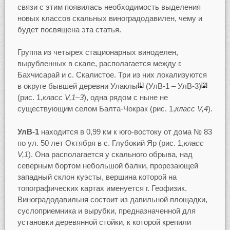
связи с этим появилась необходимость выделения
новых классов скальных виноградодавилен, чему и
будет посвящена эта статья.
Группа из четырех стационарных виноделен,
вырубленных в скале, располагается между г.
Бахчисарай и с. Скалистое. Три из них локализуются
в округе бывшей деревни Улаклы
(УлВ-1 – УлВ-3)
[1]
[2]
(рис. 1,
класс V,1–3
), одна рядом с ныне не
существующим селом Балта-Чокрак (рис. 1,
класс V,4
).
УлВ-1
находится в 0,99 км к юго-востоку от дома № 83
по ул. 50 лет Октября в с. Глубокий Яр (рис. 1,
класс
V,1
). Она располагается у скального обрыва, над
северным бортом небольшой балки, прорезающей
западный склон куэсты, вершина которой на
топографических картах именуется г. Геофизик.
Виноградодавильня состоит из давильной площадки,
суслоприемника и вырубки, предназначенной для
установки деревянной стойки, к которой крепили