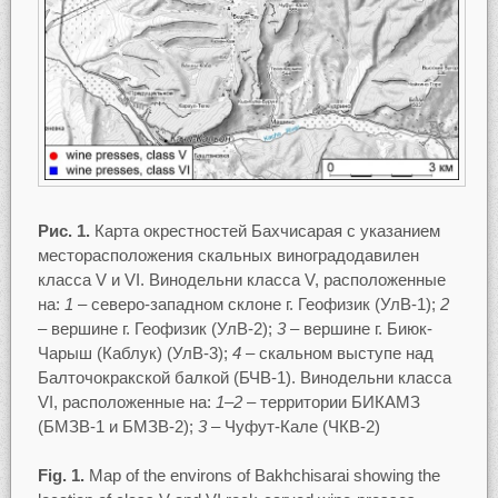
Рис. 1.
Карта окрестностей Бахчисарая с указанием
месторасположения скальных виноградодавилен
класса V и VI. Винодельни класса V, расположенные
на:
1
– северо-западном склоне г. Геофизик (УлВ-1);
2
– вершине г. Геофизик (УлВ-2);
3
– вершине г. Биюк-
Чарыш (Каблук) (УлВ-3);
4
– скальном выступе над
Балточокракской балкой (БЧВ-1). Винодельни класса
VI, расположенные на:
1–2
– территории БИКАМЗ
(БМЗВ-1 и БМЗВ-2);
3
– Чуфут-Кале (ЧКВ-2)
Fig. 1.
Map of the environs of Bakhchisarai showing the