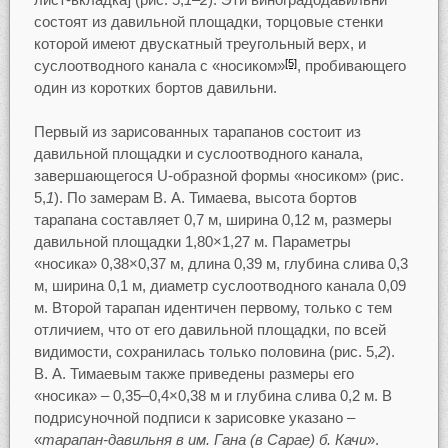
состоят из давильной площадки, торцовые стенки
которой имеют двускатный треугольный верх, и
суслоотводного канала с «носиком»
, пробивающего
[5]
один из коротких бортов давильни.
Первый из зарисованных тарапанов состоит из
давильной площадки и суслоотводного канала,
завершающегося U-образной формы «носиком» (рис.
5,
1
). По замерам В. А. Тимаева, высота бортов
тарапана составляет 0,7 м, ширина 0,12 м, размеры
давильной площадки 1,80×1,27 м. Параметры
«носика» 0,38×0,37 м, длина 0,39 м, глубина слива 0,3
м, ширина 0,1 м, диаметр суслоотводного канала 0,09
м. Второй тарапан идентичен первому, только с тем
отличием, что от его давильной площадки, по всей
видимости, сохранилась только половина (рис. 5,
2
).
В. А. Тимаевым также приведены размеры его
«носика» – 0,35–0,4×0,38 м и глубина слива 0,2 м. В
подрисуночной подписи к зарисовке указано –
«
тарапан-давильня в им. Гана (в Сарае) б. Качи
».