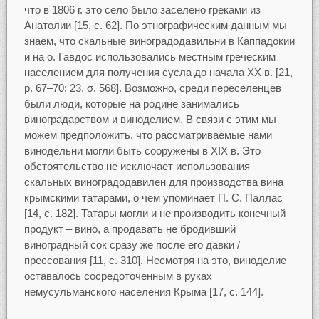
что в 1806 г. это село было заселено греками из
Анатолии [15, с. 62]. По этнографическим данным мы
знаем, что скальные виноградодавильни в Каппадокии
и на о. Гавдос использовались местным греческим
населением для получения сусла до начала XX в. [21,
p. 67–70; 23, σ. 568]. Возможно, среди переселенцев
были люди, которые на родине занимались
виноградарством и виноделием. В связи с этим мы
можем предположить, что рассматриваемые нами
винодельни могли быть сооружены в XIX в. Это
обстоятельство не исключает использования
скальных виноградодавилен для производства вина
крымскими татарами, о чем упоминает П. С. Паллас
[14, с. 182]. Татары могли и не производить конечный
продукт – вино, а продавать не бродивший
виноградный сок сразу же после его давки /
прессования [11, с. 310]. Несмотря на это, виноделие
оставалось сосредоточенным в руках
немусульманского населения Крыма [17, с. 144].