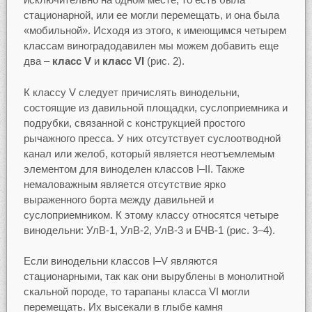
стационарной, или ее могли перемещать, и она была
«мобильной». Исходя из этого, к имеющимся четырем
классам виноградодавилен мы можем добавить еще
два –
класс V
и
класс VI
(рис. 2).
К классу V следует причислять винодельни,
состоящие из давильной площадки, суслоприемника и
подрубки, связанной с конструкцией простого
рычажного пресса. У них отсутствует суслоотводной
канал или желоб, который является неотъемлемым
элементом для виноделен классов I–II. Также
немаловажным является отсутствие ярко
выраженного борта между давильней и
суслоприемником. К этому классу относятся четыре
винодельни: УлВ-1, УлВ-2, УлВ-3 и БЧВ-1 (рис. 3–4).
Если винодельни классов I–V являются
стационарными, так как они вырублены в монолитной
скальной породе, то тарапаны класса VI могли
перемещать. Их высекали в глыбе камня