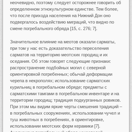
неочевидно, поэтому следует осторожнее говорить об
определенном этнокультурном единстве. Тем более,
что после прихода населения на Нижний Дон оно
подвергалось воздействию миграций, что видно по
смене погребального обряда [15, c. 276; 7].
Значительное влияние на меотов оказали сарматы,
при том у нас есть доказательство переселения
сарматов на территорию меотских городищ и их
оседания. Об этом говорят следующие признаки:
распространение подбойных могил с северной
ориентировкой погребенных; обычай деформации
черепа в некрополях; использование сарматских
курильниц в погребальном обряде; предметы с
сарматскими тамгами в погребальном инвентаре и на
территории городищ; традиция подкурганных ровиков.
При этом мы видим яркие черты смешения традиций –
в погребальных сооружениях, использовании чучел и
туш животных в погребениях, в ориентировке,
использовании меотских форм керамики [7].