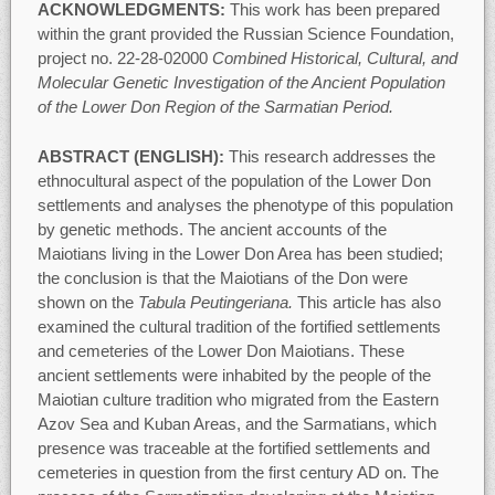
ACKNOWLEDGMENTS:
This work has been prepared
within the grant provided the Russian Science Foundation,
project no. 22-28-02000
Combined Historical, Cultural, and
Molecular Genetic Investigation of the Ancient Population
of the Lower Don Region of the Sarmatian Period.
ABSTRACT (ENGLISH):
This research addresses the
ethnocultural aspect of the population of the Lower Don
settlements and analyses the phenotype of this population
by genetic methods. The ancient accounts of the
Maiotians living in the Lower Don Area has been studied;
the conclusion is that the Maiotians of the Don were
shown on the
Tabula Peutingeriana.
This article has also
examined the cultural tradition of the fortified settlements
and cemeteries of the Lower Don Maiotians. These
ancient settlements were inhabited by the people of the
Maiotian culture tradition who migrated from the Eastern
Azov Sea and Kuban Areas, and the Sarmatians, which
presence was traceable at the fortified settlements and
cemeteries in question from the first century AD on. The