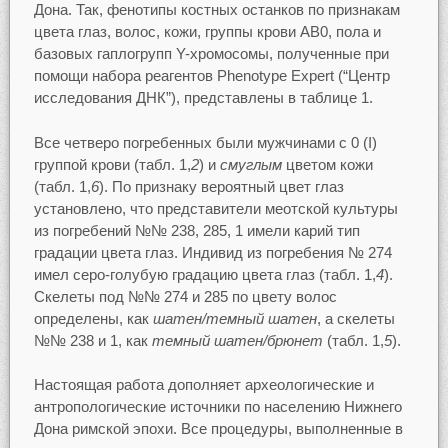
Дона. Так, фенотипы костных останков по признакам
цвета глаз, волос, кожи, группы крови АВ0, пола и
базовых гаплогрупп Y-хромосомы, полученные при
помощи набора реагентов Phenotype Expert (“Центр
исследования ДНК”), представлены в таблице 1.
Все четверо погребенных были мужчинами с 0 (I)
группой крови (табл. 1,
2
) и
смуглым
цветом кожи
(табл. 1,
6
). По признаку вероятный цвет глаз
установлено, что представители меотской культуры
из погребений №№ 238, 285, 1 имели карий тип
градации цвета глаз. Индивид из погребения № 274
имел серо-голубую градацию цвета глаз (табл. 1,
4
).
Скелеты под №№ 274 и 285 по цвету волос
определены, как
шатен/темный шатен
, а скелеты
№№ 238 и 1, как
темный шатен/брюнет
(табл. 1,
5
).
Настоящая работа дополняет археологические и
антропологические источники по населению Нижнего
Дона римской эпохи. Все процедуры, выполненные в