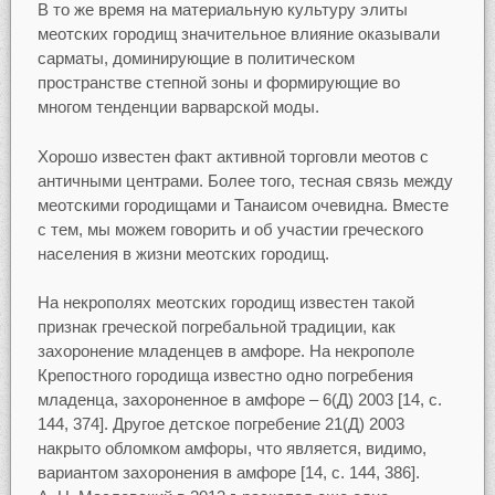
В то же время на материальную культуру элиты
меотских городищ значительное влияние оказывали
сарматы, доминирующие в политическом
пространстве степной зоны и формирующие во
многом тенденции варварской моды.
Хорошо известен факт активной торговли меотов с
античными центрами. Более того, тесная связь между
меотскими городищами и Танаисом очевидна. Вместе
с тем, мы можем говорить и об участии греческого
населения в жизни меотских городищ.
На некрополях меотских городищ известен такой
признак греческой погребальной традиции, как
захоронение младенцев в амфоре. На некрополе
Крепостного городища известно одно погребения
младенца, захороненное в амфоре – 6(Д) 2003 [14, c.
144, 374]. Другое детское погребение 21(Д) 2003
накрыто обломком амфоры, что является, видимо,
вариантом захоронения в амфоре [14, c. 144, 386].