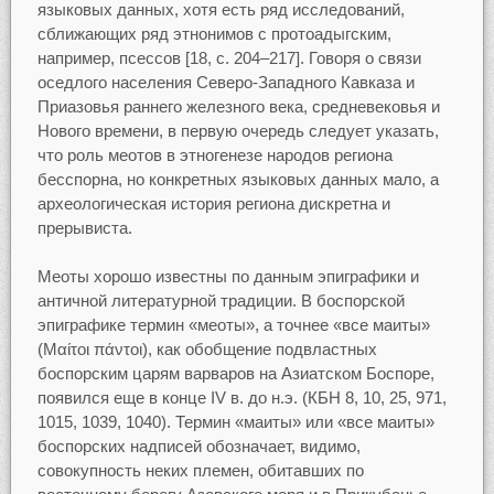
языковых данных, хотя есть ряд исследований,
сближающих ряд этнонимов с протоадыгским,
например, псессов [18, c. 204–217]. Говоря о связи
оседлого населения Северо-Западного Кавказа и
Приазовья раннего железного века, средневековья и
Нового времени, в первую очередь следует указать,
что роль меотов в этногенезе народов региона
бесспорна, но конкретных языковых данных мало, а
археологическая история региона дискретна и
прерывиста.
Меоты хорошо известны по данным эпиграфики и
античной литературной традиции. В боспорской
эпиграфике термин «меоты», а точнее «все маиты»
(Μαίτοι πάντοι), как обобщение подвластных
боспорским царям варваров на Азиатском Боспоре,
появился еще в конце IV в. до н.э. (КБН 8, 10, 25, 971,
1015, 1039, 1040). Термин «маиты» или «все маиты»
боспорских надписей обозначает, видимо,
совокупность неких племен, обитавших по