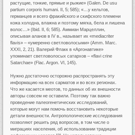
растущие, тонкие, прямые и рыжие» (Galen. De usu
partium corporis humani. II, 5; 585); «…у кельтов,
германцев и всего фракийского и скифского племени
кожа холодна, влажна и поэтому мягка, бела и лишена
волос…» (Ibid. II, 6; 585). Аммиан Марцеллин,
описывая аланов в IV в., называет их «mediacriter
flavis» – «умеренно светловолосыми» (Amm. Marc.
XXXI, 2, 21). Валерий Флакк в «Аргонавтике»
упоминает светловолосых сатархов – «flavi crine
Satarchae» (Flac. Argon. VI, 145).
Нужно достаточно осторожно распространять эту
информацию на всех сарматов и во всех регионах.
Что же касается меотов, то данных об их внешности
авторы совсем не оставили. Поэтому так важно
проведение палеогенетических исследований,
которые могут нам помочь восстановить некоторые
детали внешности. Антропологические исследования
позволяют решить ряд вопросов, в том числе о
миграциях населения, об использовании традиции