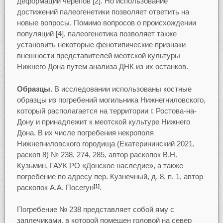
деформации черепов [2]. Но использование
достижений палеогенетики позволяет ответить на
новые вопросы. Помимо вопросов о происхождении
популяций [4], палеогенетика позволяет также
установить некоторые фенотипические признаки
внешности представителей меотской культуры
Нижнего Дона путем анализа ДНК из их останков.
Образцы.
В исследовании использованы костные
образцы из погребений могильника Нижнегниловского,
который располагается на территории г. Ростова-на-
Дону и принадлежит к меотской культуре Нижнего
Дона. В их числе погребения некрополя
Нижнегниловского городища (Екатерининский 2021,
раскоп 8) № 238, 274, 285, автор раскопок В.Н.
Кузьмин, ГАУК РО «Донское наследие», а также
погребение по адресу пер. Кузнечный, д. 8, п. 1, автор
раскопок А.А. Посегун
.
[1]
Погребение № 238 представляет собой яму с
заплечиками, в которой помещен головой на север