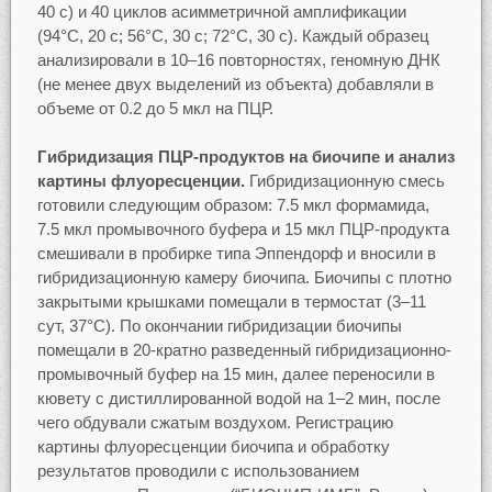
40 с) и 40 циклов асимметричной амплификации
(94°С, 20 с; 56°С, 30 с; 72°С, 30 с). Каждый образец
анализировали в 10–16 повторностях, геномную ДНК
(не менее двух выделений из объекта) добавляли в
объеме от 0.2 до 5 мкл на ПЦР.
Гибридизация ПЦР-продуктов на биочипе и анализ
картины флуоресценции.
Гибридизационную смесь
готовили следующим образом: 7.5 мкл формамида,
7.5 мкл промывочного буфера и 15 мкл ПЦР-продукта
смешивали в пробирке типа Эппендорф и вносили в
гибридизационную камеру биочипа. Биочипы с плотно
закрытыми крышками помещали в термостат (3–11
сут, 37°С). По окончании гибридизации биочипы
помещали в 20-кратно разведенный гибридизационно-
промывочный буфер на 15 мин, далее переносили в
кювету с дистиллированной водой на 1–2 мин, после
чего обдували сжатым воздухом. Регистрацию
картины флуоресценции биочипа и обработку
результатов проводили с использованием