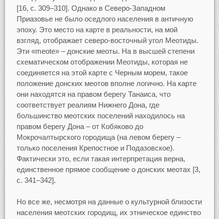
[16, c. 309–310]. Однако в Северо-Западном
Приазовье не было оседлого населения в античную
эпоху. Это место на карте в реальности, на мой
взгляд, отображает северо-восточный угол Меотиды.
Эти «meote» – донские меоты. На в высшей степени
схематическом отображении Меотиды, которая не
соединяется на этой карте с Черным морем, такое
положение донских меотов вполне логично. На карте
они находятся на правом берегу Танаиса, что
соответствует реалиям Нижнего Дона, где
большинство меотских поселений находилось на
правом берегу Дона – от Кобяково до
Мокрочалтырского городища (на левом берегу –
только поселения Крепостное и Подазовское).
Фактически это, если такая интерпретация верна,
единственное прямое сообщение о донских меотах [3,
c. 341–342].
Но все же, несмотря на данные о культурной близости
населения меотских городищ, их этническое единство