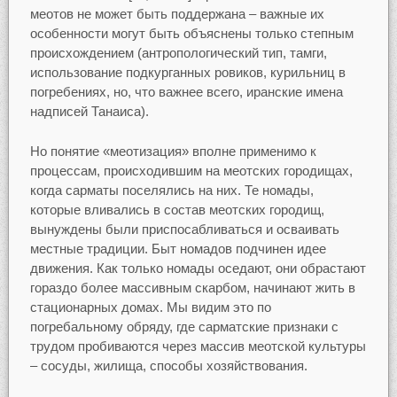
меотов не может быть поддержана – важные их
особенности могут быть объяснены только степным
происхождением (антропологический тип, тамги,
использование подкурганных ровиков, курильниц в
погребениях, но, что важнее всего, иранские имена
надписей Танаиса).
Но понятие «меотизация» вполне применимо к
процессам, происходившим на меотских городищах,
когда сарматы поселялись на них. Те номады,
которые вливались в состав меотских городищ,
вынуждены были приспосабливаться и осваивать
местные традиции. Быт номадов подчинен идее
движения. Как только номады оседают, они обрастают
гораздо более массивным скарбом, начинают жить в
стационарных домах. Мы видим это по
погребальному обряду, где сарматские признаки с
трудом пробиваются через массив меотской культуры
– сосуды, жилища, способы хозяйствования.