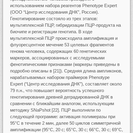
использованием набора реагентов Phenotype Expert
(ООО “Центр исследования ДНК”, Россия).
Генотипирование состояло из трех этапов:
мультиплексной ПЦР, гибридизации ПЦР-продукта на
биочипе и регистрации генотипа. В ходе
мультиплексной ПЦР происходила амплификация и
флуоресцентное мечение 53 целевых фрагментов
генома человека, содержащих 60 генетических
маркеров, ассоциированных с исследуемыми
фенотипическими признаками (маркеры приведены в
подробно описаны в [21]). Средняя длина ампликонов,
нарабатываемых набором праймеров Рhenotype
Expert (“Центр исследования ДНК”), составляет около
79 п.н., что повышает вероятность успешного
генотипирования древней деградированной ДНК в
сравнении с ближайшим аналогом, использующим
методику SNaPshot [22]. ПЦР выполняли по
следующей программе: активация полимеразы при
95°С в течение 2 мин, далее 50 циклов симметричной
амплификации (95°С, 20 с; 65°С, 30 с; 66°С, 30 с; 69°С,