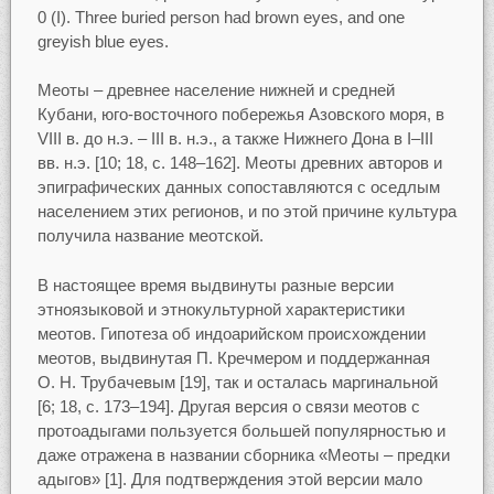
0 (I). Three buried person had brown eyes, and one
greyish blue eyes.
Меоты – древнее население нижней и средней
Кубани, юго-восточного побережья Азовского моря, в
VIII в. до н.э. – III в. н.э., а также Нижнего Дона в I–III
вв. н.э. [10; 18, c. 148–162]. Меоты древних авторов и
эпиграфических данных сопоставляются с оседлым
населением этих регионов, и по этой причине культура
получила название меотской.
В настоящее время выдвинуты разные версии
этноязыковой и этнокультурной характеристики
меотов. Гипотеза об индоарийском происхождении
меотов, выдвинутая П. Кречмером и поддержанная
О. Н. Трубачевым [19], так и осталась маргинальной
[6; 18, c. 173–194]. Другая версия о связи меотов с
протоадыгами пользуется большей популярностью и
даже отражена в названии сборника «Меоты – предки
адыгов» [1]. Для подтверждения этой версии мало