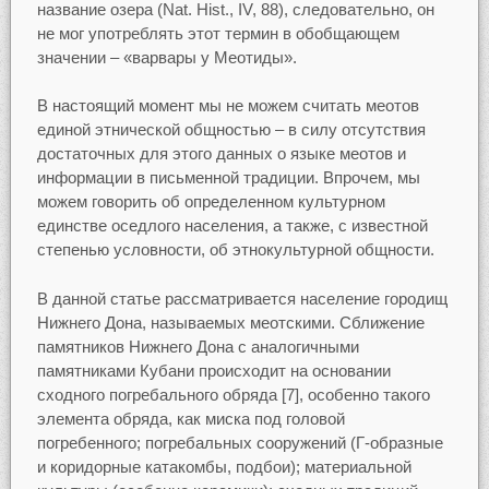
название озера (Nat. Hist., IV, 88), следовательно, он
не мог употреблять этот термин в обобщающем
значении – «варвары у Меотиды».
В настоящий момент мы не можем считать меотов
единой этнической общностью – в силу отсутствия
достаточных для этого данных о языке меотов и
информации в письменной традиции. Впрочем, мы
можем говорить об определенном культурном
единстве оседлого населения, а также, с известной
степенью условности, об этнокультурной общности.
В данной статье рассматривается население городищ
Нижнего Дона, называемых меотскими. Сближение
памятников Нижнего Дона с аналогичными
памятниками Кубани происходит на основании
сходного погребального обряда [7], особенно такого
элемента обряда, как миска под головой
погребенного; погребальных сооружений (Г-образные
и коридорные катакомбы, подбои); материальной