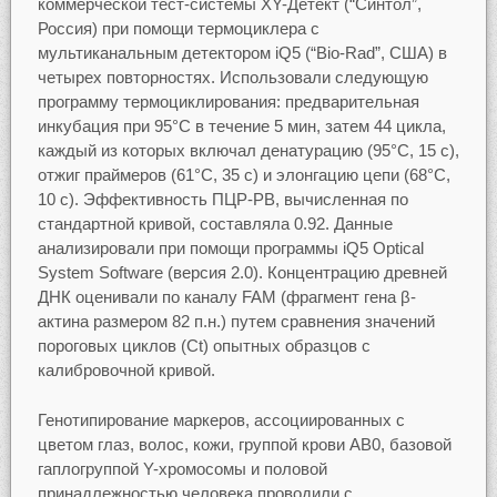
коммерческой тест-системы XY-Детект (“Синтол”,
Россия) при помощи термоциклера с
мультиканальным детектором iQ5 (“Bio-Rad”, США) в
четырех повторностях. Использовали следующую
программу термоциклирования: предварительная
инкубация при 95°С в течение 5 мин, затем 44 цикла,
каждый из которых включал денатурацию (95°С, 15 с),
отжиг праймеров (61°С, 35 с) и элонгацию цепи (68°С,
10 с). Эффективность ПЦР-РВ, вычисленная по
стандартной кривой, составляла 0.92. Данные
анализировали при помощи программы iQ5 Optical
System Software (версия 2.0). Концентрацию древней
ДНК оценивали по каналу FAM (фрагмент гена β-
актина размером 82 п.н.) путем сравнения значений
пороговых циклов (Сt) опытных образцов с
калибровочной кривой.
Генотипирование маркеров, ассоциированных с
цветом глаз, волос, кожи, группой крови AB0, базовой
гаплогруппой Y-хромосомы и половой
принадлежностью человека проводили с