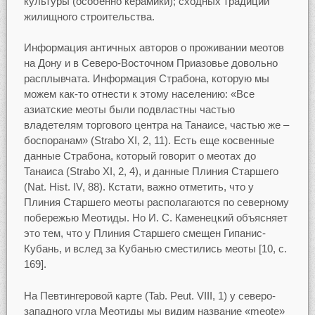
культуры (особенно керамики); сходных традиций
жилищного строительства.
Информация античных авторов о проживании меотов
на Дону и в Северо-Восточном Приазовье довольно
расплывчата. Информация Страбона, которую мы
можем как-то отнести к этому населению: «Все
азиатские меоты были подвластны частью
владетелям торгового центра на Танаисе, частью же –
боспоранам» (Strabo XI, 2, 11). Есть еще косвенные
данные Страбона, который говорит о меотах до
Танаиса (Strabo XI, 2, 4), и данные Плиния Старшего
(Nat. Hist. IV, 88). Кстати, важно отметить, что у
Плиния Старшего меоты располагаются по северному
побережью Меотиды. Но И. С. Каменецкий объясняет
это тем, что у Плиния Старшего смещен Гипанис-
Кубань, и вслед за Кубанью сместились меоты [10, c.
169].
На Певтингеровой карте (Tab. Peut. VIII, 1) у северо-
западного угла Меотиды мы видим название «meote»