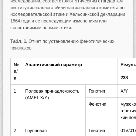
исследовании, соответствуют этическим стандартам
институционального и/или национального комитета по
исследовательской этике и Хельсинкской декларации
1964 года и ее последующим изменениям или
сопоставимым нормам этики.
Табл. 1.
Отчет по установлению фенотипических
признаков
№
Аналитический параметр
Резуль
п/
238
п
1
Половая принадлежность
Генотип
X/Y
(AMEL X/Y)
Фенотип
мужско
генетич
кий по
2
Групповая
Генотип
01V/01