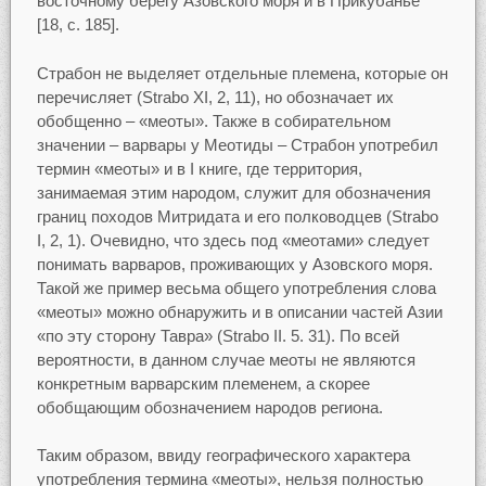
восточному берегу Азовского моря и в Прикубанье
[18, c. 185].
Страбон не выделяет отдельные племена, которые он
перечисляет (Strabo XI, 2, 11), но обозначает их
обобщенно – «меоты». Также в собирательном
значении – варвары у Меотиды – Страбон употребил
термин «меоты» и в I книге, где территория,
занимаемая этим народом, служит для обозначения
границ походов Митридата и его полководцев (Strabo
I, 2, 1). Очевидно, что здесь под «меотами» следует
понимать варваров, проживающих у Азовского моря.
Такой же пример весьма общего употребления слова
«меоты» можно обнаружить и в описании частей Азии
«по эту сторону Тавра» (Strabo II. 5. 31). По всей
вероятности, в данном случае меоты не являются
конкретным варварским племенем, а скорее
обобщающим обозначением народов региона.
Таким образом, ввиду географического характера
употребления термина «меоты», нельзя полностью