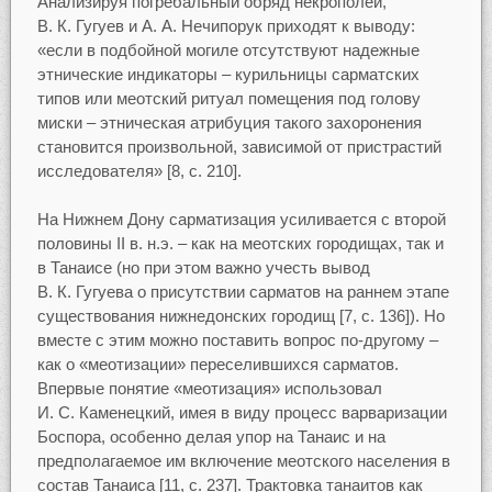
Анализируя погребальный обряд некрополей,
В. К. Гугуев и А. А. Нечипорук приходят к выводу:
«если в подбойной могиле отсутствуют надежные
этнические индикаторы – курильницы сарматских
типов или меотский ритуал помещения под голову
миски – этническая атрибуция такого захоронения
становится произвольной, зависимой от пристрастий
исследователя» [8, c. 210].
На Нижнем Дону сарматизация усиливается с второй
половины II в. н.э. – как на меотских городищах, так и
в Танаисе (но при этом важно учесть вывод
В. К. Гугуева о присутствии сарматов на раннем этапе
существования нижнедонских городищ [7, c. 136]). Но
вместе с этим можно поставить вопрос по-другому –
как о «меотизации» переселившихся сарматов.
Впервые понятие «меотизация» использовал
И. С. Каменецкий, имея в виду процесс варваризации
Боспора, особенно делая упор на Танаис и на
предполагаемое им включение меотского населения в
состав Танаиса [11, c. 237]. Трактовка танаитов как