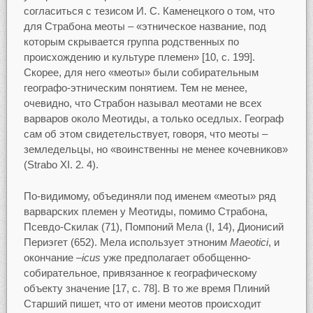
согласиться с тезисом И. С. Каменецкого о том, что
для Страбона меоты – «этническое название, под
которым скрывается группа родственных по
происхождению и культуре племен» [10, c. 199].
Скорее, для него «меоты» были собирательным
географо-этническим понятием. Тем не менее,
очевидно, что Страбон называл меотами не всех
варваров около Меотиды, а только оседлых. Географ
сам об этом свидетельствует, говоря, что меоты –
земледельцы, но «воинственны не менее кочевников»
(Strabo XI. 2. 4).
По-видимому, объединяли под именем «меоты» ряд
варварских племен у Меотиды, помимо Страбона,
Псевдо-Скилак (71), Помпоний Мела (I, 14), Дионисий
Периэгет (652). Мела использует этноним
Maeotici
, и
окончание
–icus
уже предполагает обобщенно-
собирательное, привязанное к географическому
объекту значение [17, c. 78]. В то же время Плиний
Старший пишет, что от имени меотов происходит