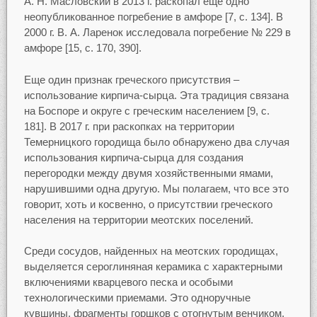
А. Н. Масловский в 2013 г. раскопал еще одно
неопубликованное погребение в амфоре [7, c. 134]. В
2000 г. В. А. Ларенок исследовала погребение № 229 в
амфоре [15, c. 170, 390].
Еще один признак греческого присутствия –
использование кирпича-сырца. Эта традиция связана
на Боспоре и округе с греческим населением [9, c.
181]. В 2017 г. при раскопках на территории
Темерницкого городища было обнаружено два случая
использования кирпича-сырца для создания
перегородки между двумя хозяйственными ямами,
нарушившими одна другую. Мы полагаем, что все это
говорит, хоть и косвенно, о присутствии греческого
населения на территории меотских поселений.
Среди сосудов, найденных на меотских городищах,
выделяется сероглиняная керамика с характерными
включениями кварцевого песка и особыми
технологическими приемами. Это одноручные
кувшины, фрагменты горшков с отогнутым венчиком,