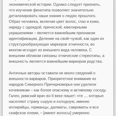
экономической истории. Однако следует признать,
что изучение фенотипа позволяет значительно
детализировать наши знания о людях прошлого.
Образ человека, включая цвет волос, глаз и кожи,
наряду с одеждой, прической, ювелирными
украшениями – является важнейшим признаком
идентификации. Деление на свой–чужой, как один из
структурообразующих маркеров этничности, во
многом исходит из внешнего вида человека. С
внешним обликом связаны этнические стереотипы, а
внешность является важнейшим маркером родства.
Античные авторы оставили не много сведений о
внешности варваров. Приоритетное внимание из
народов Северного Причерноморья они уделяли
кочевникам – как более опасному и активному соседу.
Гален, римский врач во II веке пишет: «те … которые
населяют страну сырую и холодную, именно
иллирийцы, германцы, далматы, савроматы и все
скифское племя, – [имеют волосы] умеренно