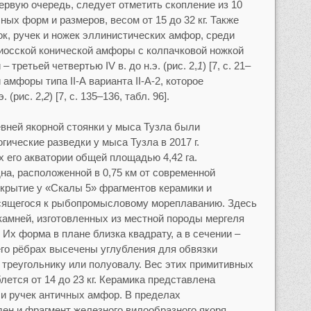
ервую очередь, следует отметить скопление из 10
ых форм и размеров, весом от 15 до 32 кг. Также
, ручек и ножек эллинистических амфор, среди
иосской конической амфоры с колпачковой ножкой
 третьей четвертью IV в. до н.э. (рис. 2,
1
) [7, c. 21–
й амфоры типа II-А варианта II-А-2, которое
. (рис. 2,
2
)
[7, c. 135–136, табл. 96].
евней якорной стоянки у мыса Тузла были
ические разведки у мыса Тузла в 2017 г.
 его акватории общей площадью 4,42 га.
на, расположенной в 0,75 км от современной
крытие у «Скалы 5» фрагментов керамики и
осящегося к рыбопромысловому мореплаванию. Здесь
камней, изготовленных из местной породы мергеля
. Их форма в плане близка квадрату, а в сечении –
его рёбрах высечены углубления для обвязки
 треугольнику или полуовалу. Вес этих примитивных
ется от 14 до 23 кг. Керамика представлена
и ручек античных амфор. В пределах
ден и фрагмент железного вилообразного якоря