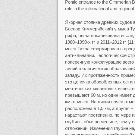
Pontic entrance to the Cimmerian Bo
role in the international and regiona
Якорная стоянка древних судов в
Боспор Киммерийский) у мыса Туз
рифа, была локализована иссле
1980–1990-х гг. и 2011–2012 гг. [
11
мыса Тузла сформирован в проце
антиклиналии. Геологическое ст
поперечную конфигурацию всего 
линий геологических образований
западу. Их протяжённость пример
это цепочка обособленных оста
меотических мшанковых известня
превышают 60 м, но один имеет д
км от мыса. На линии пояса отме
расположена в 1,5 км, а другая –
нарастают постепенно, по мере 
глубины обычно меньше, чем у с
отложений. Изменения глубин н
закономерности – в прибрежной ч