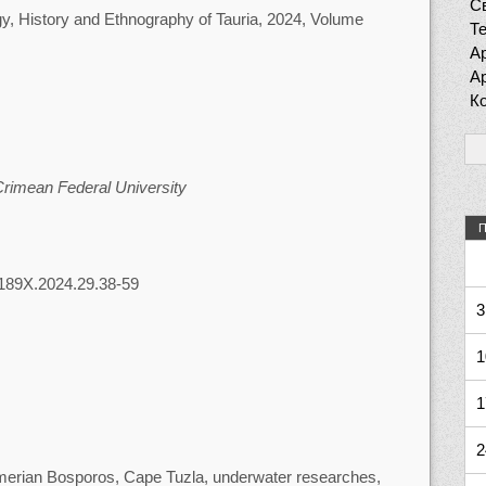
Св
y, History and Ethnography of Tauria, 2024, Volume
Т
Ар
Ар
К
Crimean Federal University
П
-189X.2024.29.38-59
3
1
1
2
mmerian Bosporos, Cape Tuzla, underwater researches,