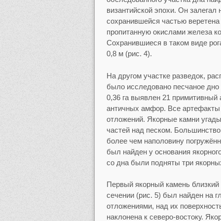
византийской эпохи. Он залегал 
сохранившейся частью веретена 
пропитанную окислами железа к
Сохранившиеся в таком виде рога
0,8 м (рис. 4).
На другом участке разведок, рас
было исследовано песчаное дно 
0,36 га выявлен 21 примитивный
античных амфор. Все артефакты 
отложений. Якорные камни угад
частей над песком. Большинство
более чем наполовину погружённ
был найден у основания якорного
со дна были подняты три якорны
Первый якорный камень близкий 
сечении (рис. 5) был найден на 
отложениями, над их поверхност
наклонена к северо-востоку. Яко