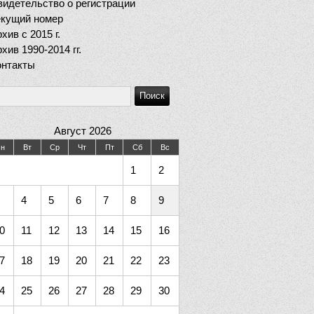
идетельство о регистрации
екущий номер
хив c 2015 г.
хив 1990-2014 гг.
онтакты
Август 2026
н
Вт
Ср
Чт
Пт
Сб
Вс
1
2
4
5
6
7
8
9
0
11
12
13
14
15
16
7
18
19
20
21
22
23
4
25
26
27
28
29
30