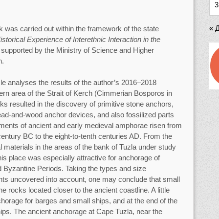
3
« 
 was carried out within the framework of the state
istorical Experience of Interethnic Interaction in the
, supported by the Ministry of Science and Higher
n.
cle analyses the results of the author’s 2016–2018
ern area of the Strait of Kerch (Cimmerian Bosporos in
ks resulted in the discovery of primitive stone anchors,
ad-and-wood anchor devices, and also fossilized parts
gments of ancient and early medieval amphorae risen from
century BC to the eight-to-tenth centuries AD. From the
al materials in the areas of the bank of Tuzla under study
is place was especially attractive for anchorage of
d Byzantine Periods. Taking the types and size
ents uncovered into account, one may conclude that small
e rocks located closer to the ancient coastline. A little
chorage for barges and small ships, and at the end of the
hips. The ancient anchorage at Cape Tuzla, near the