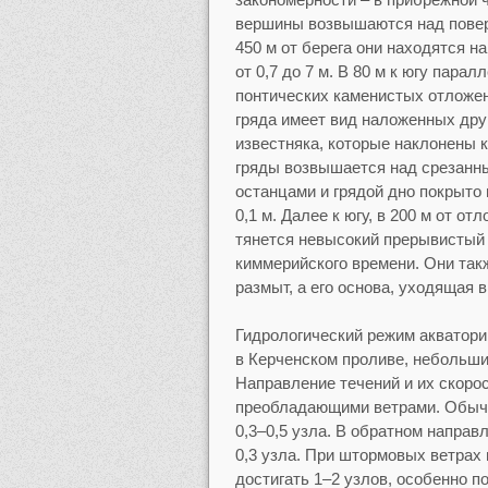
вершины возвышаются над поверх
450 м от берега они находятся н
от 0,7 до 7 м. В 80 м к югу пар
понтических каменистых отложен
гряда имеет вид наложенных друг
известняка, которые наклонены к
гряды возвышается над срезанн
останцами и грядой дно покрыто
0,1 м. Далее к югу, в 200 м от о
тянется невысокий прерывистый
киммерийского времени. Они такж
размыт, а его основа, уходящая 
Гидрологический режим акватор
в Керченском проливе, небольши
Направление течений и их скоро
преобладающими ветрами. Обычно
0,3–0,5 узла. В обратном направ
0,3 узла. При штормовых ветрах
достигать 1–2 узлов, особенно 