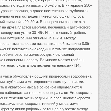
ностью воды на высоту 0,5–2,5 м. В интервале 250–
а уровне пролива, а далее постепенно заглубляются
аллельно линии останцев тянется сплошная полоса
ий шириной в 20–30 м. В поперечном разрезе эта
 на друга пластов мергеля, песчаника и детритового
 северу под углом 30–45⁰. Известняковый гребень
ыми материковыми глинами на 1–2 м. Между
 песчаными наносами незначительной толщины 0,05–
тложений понтической складки и в том же направлении
 гребень рыхлых железорудных отложений
е наклонены к северу. Во многих местах гребень
в материк, скрыта под песчаными наносами [14].
ии мыса обусловлен общими процессами водообмена
ми глубинами и метеорологическими условиями.
сть в акватории мыса в основном определяются
 наблюдается течение с севера на юг. Его скорость
лении течения очень редки и не превышают скорости
 максимальная скорость течений у мыса может
по фронту линии рифовых останцев в узостях между