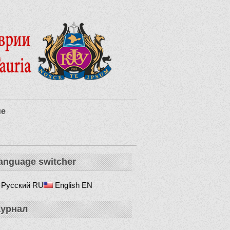
ие
anguage switcher
Русский
RU
English
EN
урнал