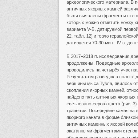
археологического материала. В п
античных якорных камней различн
были выявлены фрагменты стенок
которых можно отметить ножку х
варианта V-B, датируемой первой –
22, табл. 12] и горло гераклейско
датируется 70-30-ми гг. IV в. до н.э
В 2017–2018 гг. исследования др
продолжены. Подводные археолог
проводились на четырёх участках
Результатом разведок в полосе д
вершины мыса Тузла, явилось от
скопления якорных камней, отн
найдено пять античных якорных 
светловано-серого цвета (рис. 3)
трапеции. Посередине камня на 
якорного каната в форме близкой
античных каменных якорей колебл
окатанными фрагментами стенок 
обследованного участка дна най