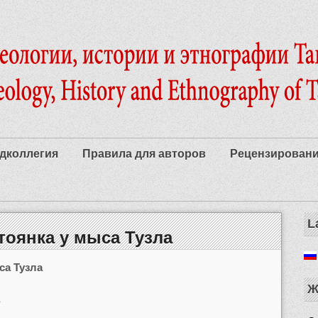
дколлегия
Правила для авторов
Рецензирован
L
тоянка у мыса Тузла
са Тузла
Ж