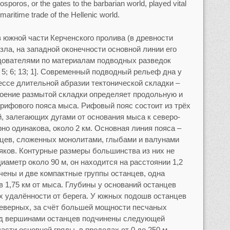
sporos, or the gates to the barbarian world, played vital
l maritime trade of the Hellenic world.
 южной части Керченского пролива (в древности
ла, на западной оконечности основной линии его
дователями по материалам подводных разведок
; 5; 6; 13; 1]. Современный подводный рельеф дна у
ссе длительной абразии тектонической складки –
роение размытой складки определяет продольную и
рифового пояса мыса. Рифовый пояс состоит из трёх
, залегающих дугами от основания мыса к северо-
но одинакова, около 2 км. Основная линия пояса –
нцев, сложенных монолитами, глыбами и валунами
ков. Контурные размеры большинства из них не
иаметр около 90 м, он находится на расстоянии 1,2
чены и две компактные группы останцев, одна
 в 1,75 км от мыса. Глубины у оснований останцев
их удалённости от берега. У южных подошв останцев
еверных, за счёт большей мощности песчаных
ад вершинами останцев подчинены следующей
асти основной гряды, в пределах от 0 до 250 м,