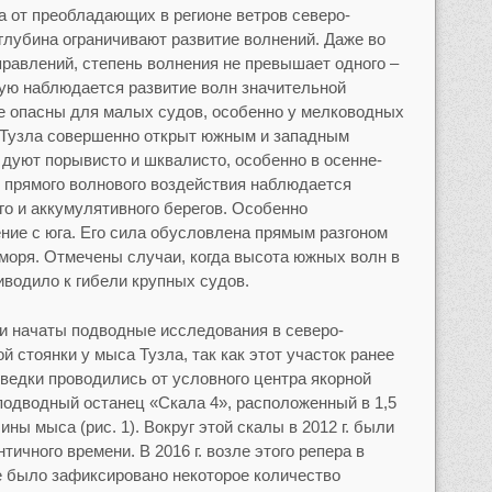
а от преобладающих в регионе ветров северо-
глубина ограничивают развитие волнений. Даже во
равлений, степень волнения не превышает одного –
тую наблюдается развитие волн значительной
е опасны для малых судов, особенно у мелководных
Тузла совершенно открыт южным и западным
 дуют порывисто и шквалисто, особенно в осенне-
х прямого волнового воздействия наблюдается
го и аккумулятивного берегов. Особенно
ие с юга. Его сила обусловлена прямым разгоном
 моря. Отмечены случаи, когда высота южных волн в
риводило к гибели крупных судов.
ли начаты подводные исследования в северо-
й стоянки у мыса Тузла, так как этот участок ранее
ведки проводились от условного центра якорной
 подводный останец «Скала 4», расположенный в 1,5
ны мыса (рис. 1). Вокруг этой скалы в 2012 г. были
чного времени. В 2016 г. возле этого репера в
е было зафиксировано некоторое количество