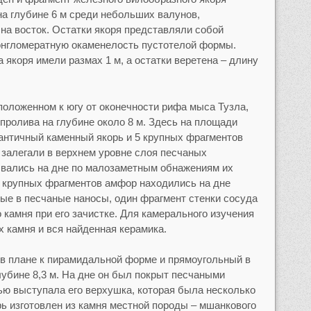
на глубине 6 м среди небольших валунов,
на восток. Остатки якоря представляли собой
онгломератную окаменелость пустотелой формы.
 якоря имели размах 1 м, а остатки веретена – длину
положенном к югу от оконечности рифа мыса Тузла,
пролива на глубине около 8 м. Здесь на площади
 античный каменный якорь и 5 крупных фрагментов
залегали в верхнем уровне слоя песчаных
ывались на дне по малозаметным обнажениям их
 крупных фрагментов амфор находились на дне
ые в песчаные наносы, один фрагмент стенки сосуда
 камня при его зачистке. Для камерального изучения
х камня и вся найденная керамика.
в плане к пирамидальной форме и прямоугольный в
глубине 8,3 м. На дне он был покрыт песчаными
ью выступала его верхушка, которая была несколько
рь изготовлен из камня местной породы – мшанкового