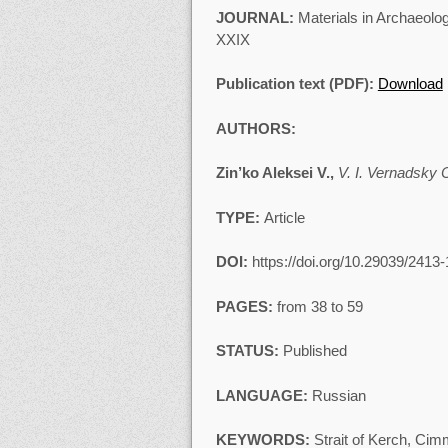
JOURNAL:
Materials in Archaeolog
XXIХ
Publication text (PDF):
Download
AUTHORS:
Zin’ko Aleksei V.,
V. I. Vernadsky 
TYPE:
Article
DOI:
https://doi.org/10.29039/2413
PAGES:
from 38 to 59
STATUS:
Published
LANGUAGE:
Russian
KEYWORDS:
Strait of Kerch, Ci