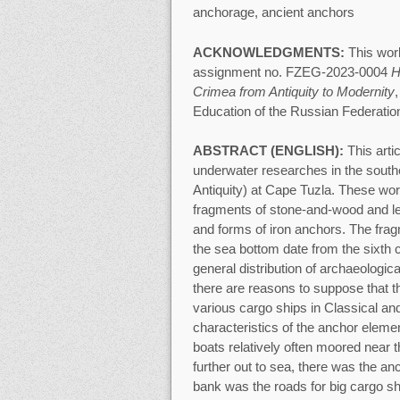
anchorage, ancient anchors
ACKNOWLEDGMENTS:
This work
assignment no. FZEG-2023-0004
H
Crimea from Antiquity to Modernity
Education of the Russian Federatio
ABSTRACT (ENGLISH):
This arti
underwater researches in the south
Antiquity) at Cape Tuzla. These wor
fragments of stone-and-wood and le
and forms of iron anchors. The fra
the sea bottom date from the sixth 
general distribution of archaeologic
there are reasons to suppose that th
various cargo ships in Classical an
characteristics of the anchor elem
boats relatively often moored near th
further out to sea, there was the an
bank was the roads for big cargo s