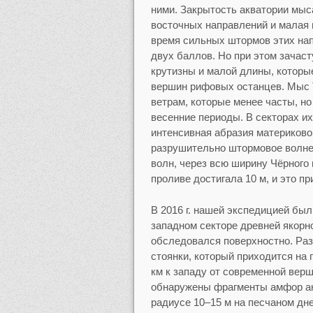
ними. Закрытость акватории мыс
восточных направлений и малая 
время сильных штормов этих нап
двух баллов. Но при этом зачас
крутизны и малой длины, которы
вершин рифовых останцев. Мыс 
ветрам, которые менее часты, но
весенние периоды. В секторах и
интенсивная абразия материково
разрушительно штормовое волнен
волн, через всю ширину Чёрного
проливе достигала 10 м, и это п
В 2016 г. нашей экспедицией бы
западном секторе древней якорно
обследовался поверхностно. Раз
стоянки, который приходится на
км к западу от современной верши
обнаружены фрагменты амфор анти
радиусе 10–15 м на песчаном дн